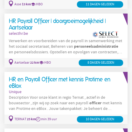
13 km
Asse
HBO
11 DAGEN GELEDEN
HR
tijdskrediet, economische werkloosheid… Je houdt de
-
administratie op orde: contractbeheer, tijdsregistratie,
rapportering Je werkt met SuccessFactors en zorgt voor een
HR Payroll Officer | doorgroeimogelijkheid |
correcte invoer en opvolging Je bent het eerste aanspreekpunt
Aartselaar
selecthr.be
Verwerken en voorbereiden van de payroll in samenwerking met
personeelsadministratie
het sociaal secretariaat; Beheren van
en personeelsdossiers. Opstellen en opvolgen van contracten,
addenda en sociale documenten; Beheren van afwezigheden,
22 km
Aartselaar
HBO
8 DAGEN GELEDEN
verloven en tijdsregistraties; Adviseren van medewerkers en
HR
leidinggevenden over payroll- en
-gerelateerde vragen; Waken
over de correcte toepassing van sociale wetgeving en interne
HR en Payroll Officer met kennis Protime en
procedures; Meewerken aan de
eBlox
Unique
Description Voor onze klant in regio Ternat , actief in de
officer
bouwsector , zijn wij op zoek naar een payroll
met kennis
van Protime en eBlox . Jouw takenpakket: Je beheert de
payrollvoorbereiding en zorgt ervoor dat alle gegevens correct
25 km
TERNAT
min 39 uur
10 DAGEN GELEDEN
worden aangeleverd aan het sociaal secretariaat. Je volgt sociale
documenten op zoals in- en uitdiensten, economische
HR
werkloosheid en andere administratieve
-processen. Je