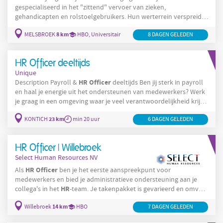
gespecialiseerd in het "zittend" vervoer van zieken,
gehandicapten en rolstoelgebruikers. Hun werterrein verspreid
zich over het binnen-en buitenland. Functiebeschrijving
8 km
MELSBROEK
HR
Officer
HBO, Universitair
8 DAGEN GELEDEN
Description Als
ben je verantwoordelijk voor
recruitment, selectie en onboarding. Je zorgt ervoor dat de juiste
talenten niet alleen starten, maar zich ook snel thuis voelen in
HR Officer deeltijds
onze organisatie. Recruitment &
Unique
HR
Officer
Description Payroll &
deeltijds Ben jij sterk in payroll
en haal je energie uit het ondersteunen van medewerkers? Werk
je graag in een omgeving waar je veel verantwoordelijkheid krijgt
HR
en rechtstreeks impact hebt op de
-werking? Wij zijn op zoek
23 km
KONTICH
HR
Officer
min 20 uur
6 DAGEN GELEDEN
naar een
voor een bedrijf in Kontich. De organisatie
telt een 80-tal medewerkers en maakt deel uit van een
internationale groep,
HR Officer | Willebroek
Select Human Resources NV
HR
Officer
Als
ben je het eerste aanspreekpunt voor
medewerkers en bied je administratieve ondersteuning aan je
HR
collega's in het
-team. Je takenpakket is gevarieerd en omvat
onder andere: Ondersteunen van de payrollvoorbereiding en
14 km
HR
Willebroek
HBO
7 DAGEN GELEDEN
-administratie. Coördineren van een warm en professioneel
onboardingtraject voor nieuwe medewerkers. Opvolgen van