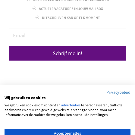
ACTUELE VACATURES IN JOUW MAILBOX
UITSCHRIJVEN KAN OP ELK MOMENT
Schrijf me in!
Privacybeleid
Wij gebruiken cookies
© 2026 JOBBSQUARE
We gebruiken cookies om content en
advertenties
te personaliseren , traffic te
analyseren en om u een geweldige website-ervaring te bieden. Voor meer
informatie over de cookies die we gebruiken opent u de instellingen.
NEDERLANDS
FRANÇAIS
ENGLISH
Accepteer alles