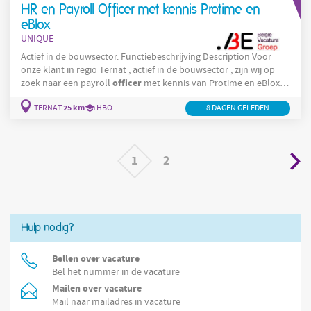
HR en Payroll Officer met kennis Protime en
beheert
eBlox
UNIQUE
Actief in de bouwsector. Functiebeschrijving Description Voor
onze klant in regio Ternat , actief in de bouwsector , zijn wij op
officer
zoek naar een payroll
met kennis van Protime en eBlox .
Jouw takenpakket: Je beheert de payrollvoorbereiding en zorgt
25 km
TERNAT
HBO
8 DAGEN GELEDEN
ervoor dat alle gegevens correct worden aangeleverd aan het
sociaal secretariaat. Je volgt sociale documenten op zoals in- en
uitdiensten, economische werkloosheid en andere
1
2
Hulp nodig?
Bellen over vacature
Bel het nummer in de vacature
Mailen over vacature
Mail naar mailadres in vacature