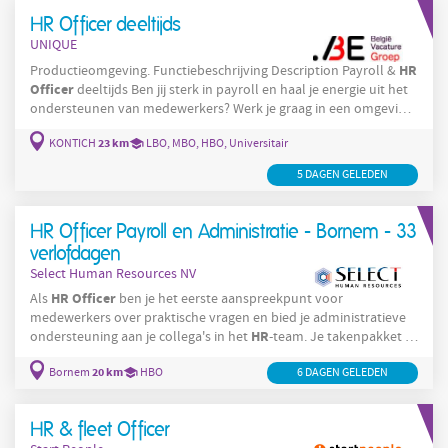
afwezigheden, arbeidsongevallen en opleidingen. Fungeren als
HR Officer deeltijds
toegankelijk
UNIQUE
HR
Productieomgeving. Functiebeschrijving Description Payroll &
Officer
deeltijds Ben jij sterk in payroll en haal je energie uit het
ondersteunen van medewerkers? Werk je graag in een omgeving
waar je veel verantwoordelijkheid krijgt en rechtstreeks impact
23 km
KONTICH
LBO, MBO, HBO, Universitair
HR
HR
Officer
hebt op de
-werking? Wij zijn op zoek naar een
voor een bedrijf in Kontich. De organisatie telt een 80-tal
5 DAGEN GELEDEN
medewerkers en maakt deel
HR Officer Payroll en Administratie - Bornem - 33
verlofdagen
Select Human Resources NV
HR
Officer
Als
ben je het eerste aanspreekpunt voor
medewerkers over praktische vragen en bied je administratieve
HR
ondersteuning aan je collega's in het
-team. Je takenpakket is
gevarieerd en omvat onder andere: Ondersteunen van de
20 km
Bornem
HBO
HR
6 DAGEN GELEDEN
payrollvoorbereiding en
-administratie. Coördineren van een
warm en professioneel onboardingstraject voor nieuwe
medewerkers. Opvolgen van afwezigheden, arbeidsongevallen
HR & fleet Officer
en opleidingen.