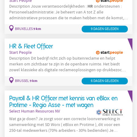
Start People
HR
Description Jouw verantwoordelijkheden :
ondersteunen :
Personeelsadministratie: Je beheert van A tot Z alle
administratieve processen die te maken hebben met de komst,
het leven in het bedrijf en het vertrek van medewerkers
9 km
BRUXELLES
9 DAGEN GELEDEN
(contracten, loonverwerking/encoding, klasseren & scannen,
brieven, controle van facturen, hospitalisatie- &
groepsverzekeringen, arbeidsongevallendossiers, opvolging van
HR & Fleet Officer
uitzendkrachten, enz.). Je
Start People
Description Dit bedrijf richt zich op buitenreclame en helpt
merken om zichtbaar te zijn in de openbare ruimte. Het biedt
zowel klassieke als digitale reclameoplossingen op drukbezochte
locaties zoals straten, vervoersknooppunten en
9 km
BRUSSEL
6 DAGEN GELEDEN
winkelomgevingen, en combineert die met innovatief, vaak
duurzaam straatmeubilair om communicatiestrategieën
doeltreffend tot bij een breed publiek te brengen.
Payroll & HR Officer met kennis van eBlox en
Taakomschrijving Beheer van personeelsdossiers (in-,
Protime - Regio Asse - met wagen
Select Human Resources NV
Wat ga je doen? Je zorgt voor een correcte loonverwerking in
samenwerking met SD Worx ( eBlox en Protime ), dit voor een
250-tal medewerkers (70% arbeiders - 30% bedienden) Je
beheert sociale documenten zoals in- en uitdiensttreding,