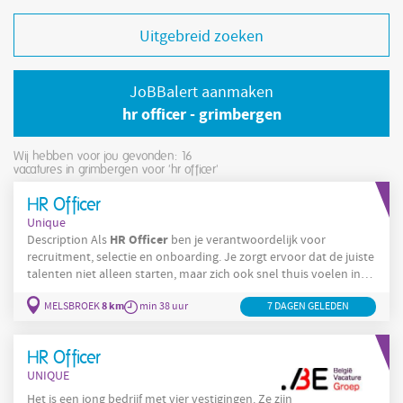
Uitgebreid zoeken
JoBBalert aanmaken
hr officer - grimbergen
Wij hebben voor jou gevonden: 16
vacatures in grimbergen voor 'hr officer'
HR Officer
Unique
HR
Officer
Description Als
ben je verantwoordelijk voor
recruitment, selectie en onboarding. Je zorgt ervoor dat de juiste
talenten niet alleen starten, maar zich ook snel thuis voelen in
onze organisatie. Recruitment & selectie: Opstellen en publiceren
8 km
MELSBROEK
min 38 uur
7 DAGEN GELEDEN
van vacatures via diverse rekruteringskanalen Actief opvolgen
van kandidaten en voeren van telefonische en face-to-face
screenings Organiseren en begeleiden van
HR Officer
UNIQUE
Het is een jong bedrijf met vier vestigingen. Ze zijn