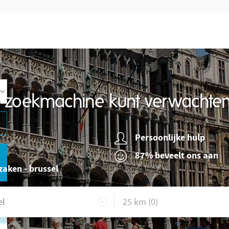
re zoekmachine kunt verwachte
Persoonlijke hulp
87% beveelt ons aan
zaken - brussel