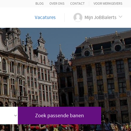
BLOG
OVER ONS
CONTACT
VOOR WERKGEVERS
Vacatures
Mijn JoBBalerts
n
Zoek passende banen