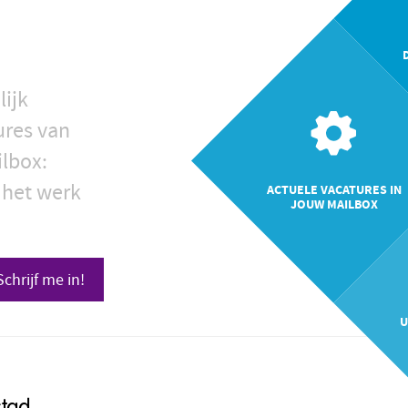
lijk
ures van
ilbox:
 het werk
ACTUELE VACATURES IN
JOUW MAILBOX
Schrijf me in!
U