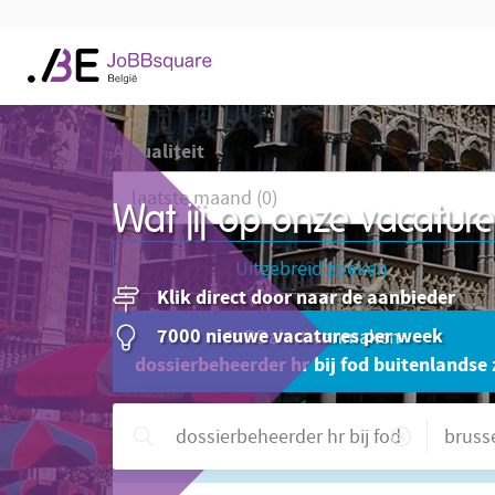
Actualiteit
Wat jij op onze vacatu
Uitgebreid zoeken
Klik direct door naar de aanbieder
7000 nieuwe vacatures per week
JoBBalert aanmaken
dossierbeheerder hr bij fod buitenlandse 
Hulp nodig?