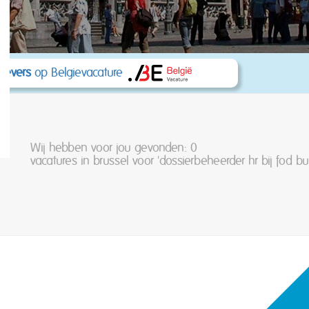
kgevers
op Belgievacature
Wij hebben voor jou gevonden: 0
vacatures in brussel voor 'dossierbeheerder hr bij fod b