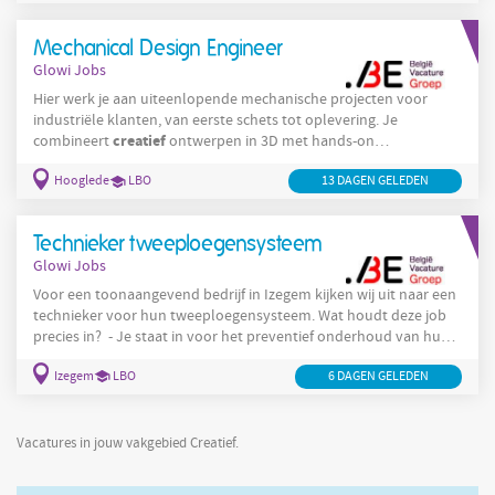
Technical Graphic Designer maak en beheer je technische
documentatie die klanten ondersteunt tijdens de volledige
Mechanical Design Engineer
levenscyclus van onze
Glowi Jobs
Hier werk je aan uiteenlopende mechanische projecten voor
industriële klanten, van eerste schets tot oplevering. Je
creatief
combineert
ontwerpen in 3D met hands-on
projectopvolging in het atelier zelf en ziet je concepten in real
Hooglede
LBO
13 DAGEN GELEDEN
time groeien tot performante installaties. Wat ga je doen? Het
verzamelen van specificaties en informatie bij meetings of bij
opmeting bij de klant zelf Je stemt dagelijks af met het atelier
Technieker tweeploegensysteem
om een vlotte doorstroom naar productie te
Glowi Jobs
Voor een toonaangevend bedrijf in Izegem kijken wij uit naar een
technieker voor hun tweeploegensysteem. Wat houdt deze job
precies in? - Je staat in voor het preventief onderhoud van hun
geautomatiseerde machines en doet de nodige interventies bij
Izegem
LBO
6 DAGEN GELEDEN
defecten in de productie op vlak van het elektrische en
creatief
mechanische. - Je bent iemand die
meedenkt om lijnen
of projecten te optimaliseren of nieuwe zaken te ontwerpen. -
Je sluit aan bij meetings
Vacatures in jouw vakgebied Creatief.