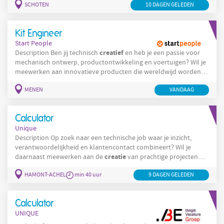
SCHOTEN
10 DAGEN GELEDEN
Werkplaats Schrijnwerker werk je mee aan de volledige productie
van kunststofonderdelen en -constructies. Je verlijmt, plooit en
monteert kunststofplaten tot (semi-)eindproducten. Je bedient
Kit Engineer
Start People
creatief
Description Ben jij technisch
en heb je een passie voor
mechanisch ontwerp, productontwikkeling en voertuigen? Wil je
meewerken aan innovatieve producten die wereldwijd worden
gebruikt en jouw ontwerpen in de praktijk zien terugkomen? Dan
MENEN
VANDAAG
is deze functie als Kit Engineer te regio Menen iets voor jou! Als
Kit Engineer ben je verantwoordelijk voor het ontwerp en de
ontwikkeling van adapterkits voor luifels en opstappen van
Calculator
Unique
Description Op zoek naar een technische job waar je inzicht,
verantwoordelijkheid en klantencontact combineert? Wil je
creatie
daarnaast meewerken aan de
van prachtige projecten
over heel België te vinden? Als Projectcalculator werk je mee aan
HAMONT-ACHEL
min 40 uur
9 DAGEN GELEDEN
duurzame en zichtbare projecten in de publieke ruimte. Je volgt
dossiers van A tot Z en zorgt ervoor dat elk project technisch
haalbaar, correct berekend en rendabel is. Wat ga je doen?
Calculator
Analyseren van
UNIQUE