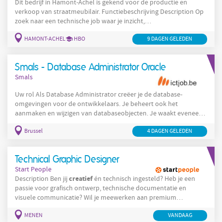
Dit bedrijf in Hamont-Achel is gekend voor de productie en
verkoop van straatmeubilair. Functiebeschrijving Description Op
zoek naar een technische job waar je inzicht,
verantwoordelijkheid en klantencontact combineert? Wil je
HAMONT-ACHEL
HBO
creatie
9 DAGEN GELEDEN
daarnaast meewerken aan de
van prachtige projecten
over heel België te vinden? Als Projectcalculator werk je mee aan
duurzame en zichtbare projecten in de publieke ruimte. Je volgt
Smals - Database Administrator Oracle
dossiers van A tot Z en zorgt ervoor dat elk
Smals
Uw rol Als Database Administrator creëer je de database-
omgevingen voor de ontwikkelaars. Je beheert ook het
aanmaken en wijzigen van databaseobjecten. Je waakt eveneens
over de beveiliging van de toegangen. Je helpt de
Brussel
4 DAGEN GELEDEN
ontwikkelteams bij alles wat te maken heeft met gegevens:
creatie
en wijziging van objecten, monitoren van de
performantie, en restores procedures, ... Je volgt de evoluties in
Technical Graphic Designer
je specialisatiedomein op om nieuwe technische oplossingen
Start People
voor te stellen, gelinkt
creatief
Description Ben jij
én technisch ingesteld? Heb je een
passie voor grafisch ontwerp, technische documentatie en
visuele communicatie? Wil je meewerken aan premium
producten die wereldwijd worden gebruikt? Dan is deze functie
MENEN
VANDAAG
als Technical Graphic Designer te regio Menen iets voor jou! Als