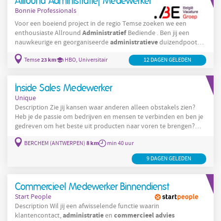
Allround Administratief Medewerker
Bonnie Professionals
Voor een boeiend project in de regio Temse zoeken we een
Administratief
enthousiaste Allround
Bediende . Ben jij een
administratieve
nauwkeurige en georganiseerde
duizendpoot
communicatie
met een passie voor structuur,
en ondersteuning?
23 km
Temse
HBO, Universitair
12 DAGEN GELEDEN
Dan is dit project écht iets voor jou! Je krijgt een gevarieerd en
uitdagend takenpakket binnen een dynamisch bedrijf, waar je
commerciële
een cruciale rol speelt in het
en
Inside Sales Medewerker
Unique
Description Zie jij kansen waar anderen alleen obstakels zien?
Heb je de passie om bedrijven en mensen te verbinden en ben je
gedreven om het beste uit producten naar voren te brengen?
Dan zijn wij op zoek naar jou! Voor een uitgeverij van juridische
8 km
BERCHEM (ANTWERPEN)
min 40 uur
en financiële boeken en software, kijkt Unique uit naar een Inside
Sales
Medewerker
. Binnen deze functie heb je zowel een
9 DAGEN GELEDEN
commerciële
administratieve
als
rol. Dit is
Commercieel Medewerker Binnendienst
Start People
Description Wil jij een afwisselende functie waarin
administratie
commercieel
advies
klantencontact,
en