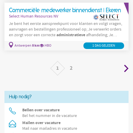
andere volgende
Commerciële medewerker binnendienst | Ekeren
Select Human Resources NV
Je bent het eerste aanspreekpunt voor klanten en volgt vragen,
aanvragen en bestellingen professioneel op; Je verwerkt orders
administratieve
en zorgt voor een correcte
afhandeling; Je
maakt offertes op en bewaakt prijsafspraken; Je ondersteunt
8 km
Antwerpen
Customer
HBO
1 DAG GELEDEN
zowel het
Service-team als de buitendienst; Je
behandelt dagelijks e-mails op een snelle en klantgerichte
manier; Je werkt mee aan verbeterprojecten en denkt actief mee
over optimalisaties; Je combineert
1
2
Hulp nodig?
Bellen over vacature
Bel het nummer in de vacature
Mailen over vacature
Mail naar mailadres in vacature