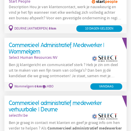
Start People
Description Hou je van klantencontact, werk je nauwkeurig en
vind je het fijn wanneer niet elke werkdag zich volledig achter
een bureau afspeelt? Voor een gevestigde onderneming in regio
commercieel
administratieve
Sint-Niklaas zoeken we een
8 km
DEURNE (ANTWERPEN)
10 DAGEN GELEDEN
collega die mee instaat voor de dagelijkse verhuuractiviteiten. Je
administratie
begeleidt klanten, verzorgt de
en houdt mee een
oogje op het materiaal dat binnenkomt en buitengaat. Een job
Commercieel Administratief Medewerker |
dus
Wommelgem
Select Human Resources NV
Ben jij klantgericht en communicatief sterk ? Heb je zin om deel
uit te maken van een fijn team van collega's? Dan ben jij dé
kandidaat die we graag ontmoeten! Je staat, samen met je
collega's, in voor de opvolging van de klantendossiers. Meer
0 km
Wommelgem
HBO
VANDAAG
specifiek sta je in voor onderstaand takenpakket : Je fungeert als
het aanspreekpunt van klanten ; Je doet de volledige opvolging
van de leveringen van a-z; Je onderhoudt contacten met het
Commercieel administratief medewerker
moederhuis in Nederland; Je
verhuurbalie | Deurne
selecthr.be
Ben je graag in contact met klanten en geef je graag info om hen
Commercieel
administratief
medewerker
verder te helpen ? Als