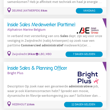
samenkomen? Heb je affiniteit met techniek en haal je energie uit
het ondersteunen van klanten? Dan is deze uitdaging misschien
8 km
DEURNE (ANTWERPEN)
VANDAAG
iets voor jou. Voor een stabiele en groeiende onderneming in de
Commercieel
Medewerker
regio Antwerpen zoeken we een
Binnendienst . In deze rol ben je een belangrijke
Inside Sales Medewerker (Parttime)
Alphatron Marine Belgium
Sales
In verband met versterking van ons
dept. zijn wij voor onze
vestiging in Zwijndrecht (nabij Antwerpen) op zoek naar een
Commercieel
administratief
parttime
medewerk(st)er.
Functieomschrijving: Behandelen van offerte aanvragen Orders
14 km
Zwijndrecht
LBO, MBO
7 DAGEN GELEDEN
invoeren, verwerken en afsluiten in ons ERP-systeem
Aanspreekpunt voor klanten en leveranciers Opvolging van
administratieve
voorraadniveau Uitvoeren van diverse
taken
Inside Sales & Planning Officer
zoals
Bright Plus
administratieve
Description Op zoek naar een gevarieerde
job,
waar je ook klantencontacten hebt? Spreekt een mooie,
dynamische én filevrije werkomgeving jou aan? Solliciteer dan
Sales
Planning
nu! In de job van Inside
&
Officer in Meerhout kan
23 km
MEERHOUT
12 DAGEN GELEDEN
jij jouw administratieve, communicatieve én organisatorische
vaardigheden inzetten. Je bent verantwoordelijk voor onder