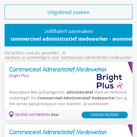
Uitgebreid zoeken
JoBBalert aanmaken
commercieel administratief medewerker - wommel
Wij hebben voor jou gevonden: 18
vacatures in wommelgem voor 'commercieel administratief medewerker'
Commercieel Administratief Medewerker
Bright Plus
administratief
Description Ben jij klantgericht,
sterk en technisch
Commercieel
Administratief
Medewerker
onderlegd? Als
ben jij
het eerste aanspreekpunt voor klanten. Je combineert
administratieve
taken met technische adviesverlening en zorgt
8 km
DEURNE (ANTWERPEN)
8 DAGEN GELEDEN
ervoor dat elke klant wordt geholpen. Solliciteer snel voor deze
job in Sint-Niklaas! Je verwelkomt klanten en helpt hen verder
met hun aanvraag of reservatie.
Commercieel Administratief Medewerker