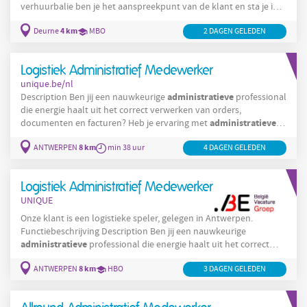
verhuurbalie ben je het aanspreekpunt van de klant en sta je in
commerciële
voor de
afhandeling van contracten. Je werkt mee
4 km
Deurne
commerciële
MBO
2 DAGEN GELEDEN
aan de
uitstraling van het filiaal en klanten kunnen
bij jou terecht voor technische vragen. Je adviseert de klanten
over het verhuurassortiment en
Logistiek Administratief Medewerker
unique.be/nl
administratieve
Description Ben jij een nauwkeurige
professional
die energie haalt uit het correct verwerken van orders,
administratieve
documenten en facturen? Heb je ervaring met
opvolging en werk je graag in een internationale omgeving? Dan
8 km
ANTWERPEN
Administratief
min 38 uur
Medewerker
4 DAGEN GELEDEN
Sales
is deze functie als
Support
Administratief
Medewerker
wellicht iets voor jou. Als
ondersteun je
Logistiek Administratief Medewerker
UNIQUE
Onze klant is een logistieke speler, gelegen in Antwerpen.
Functiebeschrijving Description Ben jij een nauwkeurige
administratieve
professional die energie haalt uit het correct
verwerken van orders, documenten en facturen? Heb je ervaring
8 km
ANTWERPEN
administratieve
HBO
3 DAGEN GELEDEN
met
opvolging en werk je graag in een
Administratief
internationale omgeving? Dan is deze functie als
Medewerker
Sales
Support wellicht iets voor jou.