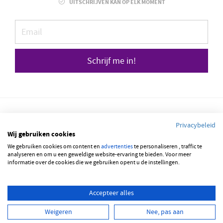
UITSCHRIJVEN KAN OP ELK MOMENT
Schrijf me in!
Privacybeleid
Wij gebruiken cookies
We gebruiken cookies om content en
© 2026 JOBBSQUARE
advertenties
te personaliseren , traffic te
analyseren en om u een geweldige website-ervaring te bieden. Voor meer
informatie over de cookies die we gebruiken opent u de instellingen.
NEDERLANDS
FRANÇAIS
ENGLISH
Accepteer alles
Weigeren
Nee, pas aan