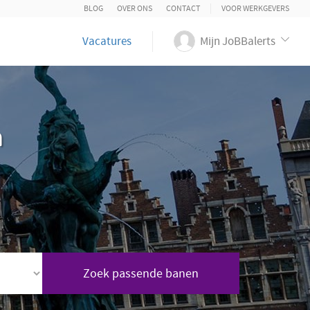
BLOG
OVER ONS
CONTACT
VOOR WERKGEVERS
Vacatures
Mijn JoBBalerts
n
Zoek passende banen