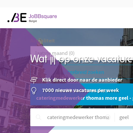
Actualiteit
Wat jij op onze vacatu
Uitgebreid zoeken
Klik direct door naar de aanbieder
7000 nieuwe vacatures per week
JoBBalert aanmaken
cateringmedewerker thomas more geel - 
Hulp nodig?