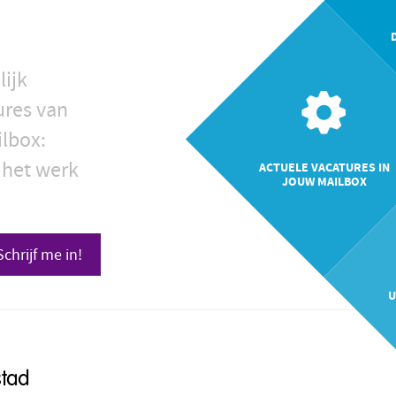
lijk
ures van
ilbox:
 het werk
ACTUELE VACATURES IN
JOUW MAILBOX
Schrijf me in!
U
stad