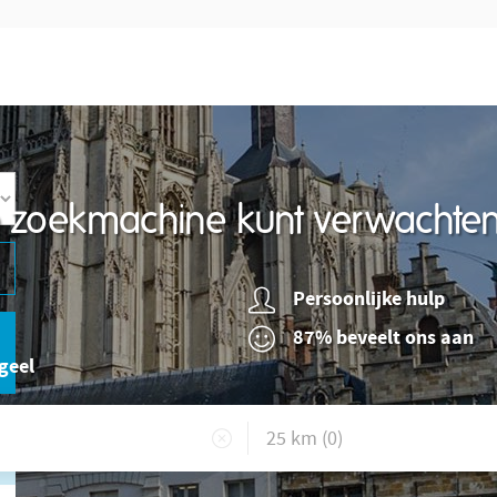
re zoekmachine kunt verwachte
Persoonlijke hulp
87% beveelt ons aan
geel