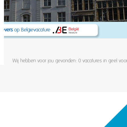
kgevers
op Belgievacature
Wij hebben voor jou gevonden: 0
vacatures in geel vo