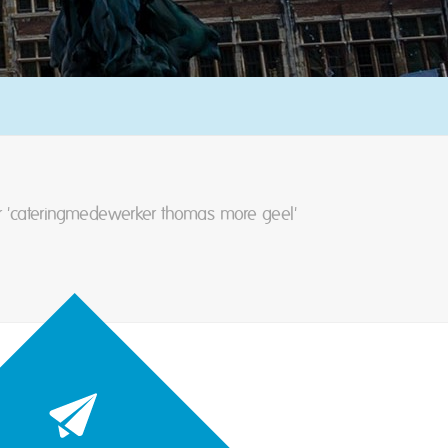
or 'cateringmedewerker thomas more geel'