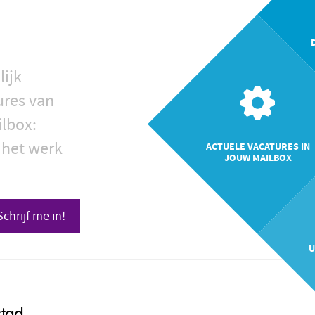
lijk
ures van
ilbox:
 het werk
ACTUELE VACATURES IN
JOUW MAILBOX
Schrijf me in!
U