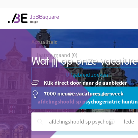
Actualiteit
Wat jij op onze vacatu
Uitgebreid zoeken
Klik direct door naar de aanbieder
7000 nieuwe vacatures per week
JoBBalert aanmaken
afdelingshoofd sp psychogeriatrie huntin
Hulp nodig?