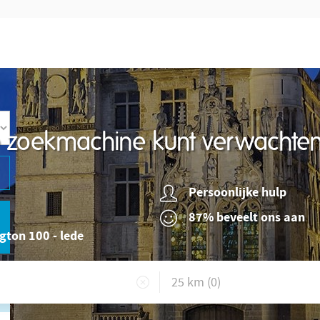
re zoekmachine kunt verwachte
Persoonlijke hulp
87% beveelt ons aan
gton 100 - lede