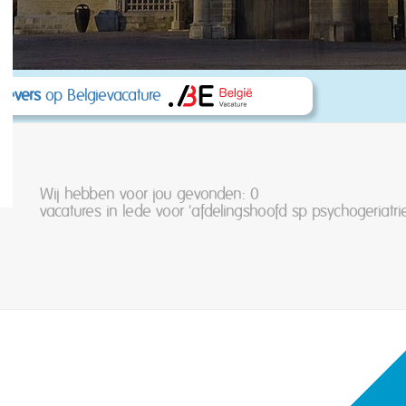
kgevers
op Belgievacature
Wij hebben voor jou gevonden: 0
vacatures in lede voor 'afdelingshoofd sp psychogeriatri