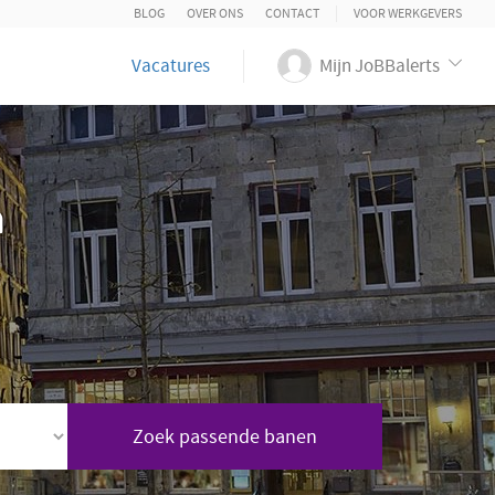
BLOG
OVER ONS
CONTACT
VOOR WERKGEVERS
Vacatures
Mijn JoBBalerts
n
Zoek passende banen