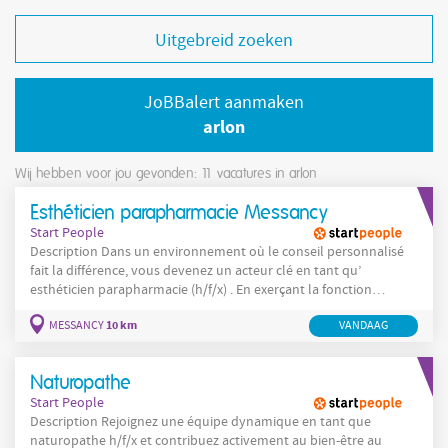
Uitgebreid zoeken
JoBBalert aanmaken
arlon
Wij hebben voor jou gevonden: 11
vacatures in arlon
Esthéticien parapharmacie Messancy
Start People
Description Dans un environnement où le conseil personnalisé
fait la différence, vous devenez un acteur clé en tant qu’
esthéticien parapharmacie (h/f/x) . En exerçant la fonction
d’esthéticien parapharmacie (h/f/x), vous guidez chaque client
10 km
MESSANCY
VANDAAG
vers les meilleurs choix grâce à votre expertise et votre sens du
service. Ce rôle d’ esthéticien parapharmacie (h/f/x)
Naturopathe
Start People
Description Rejoignez une équipe dynamique en tant que
naturopathe h/f/x et contribuez activement au bien-être au