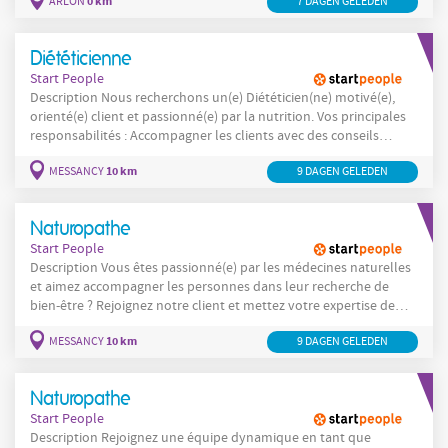
0 km
ARLON
7 DAGEN GELEDEN
des solutions adaptées. Envie de jouer un rôle clé dans le conseil
santé et bien-être ? Vous accueillez les
Diététicienne
Start People
Description Nous recherchons un(e) Diététicien(ne) motivé(e),
orienté(e) client et passionné(e) par la nutrition. Vos principales
responsabilités : Accompagner les clients avec des conseils
adaptés à leurs besoins nutritionnels et à leurs objectifs bien-
10 km
MESSANCY
9 DAGEN GELEDEN
être. Orienter la clientèle parmi une large gamme de produits :
compléments alimentaires, nutrition
Naturopathe
Start People
Description Vous êtes passionné(e) par les médecines naturelles
et aimez accompagner les personnes dans leur recherche de
bien-être ? Rejoignez notre client et mettez votre expertise de
Naturopathe (h/f/x) au service d'une enseigne reconnue, où le
10 km
MESSANCY
9 DAGEN GELEDEN
conseil personnalisé et la qualité de la relation client sont au
cœur de chaque journée. Vos principales responsabilités :
Naturopathe
Start People
Description Rejoignez une équipe dynamique en tant que