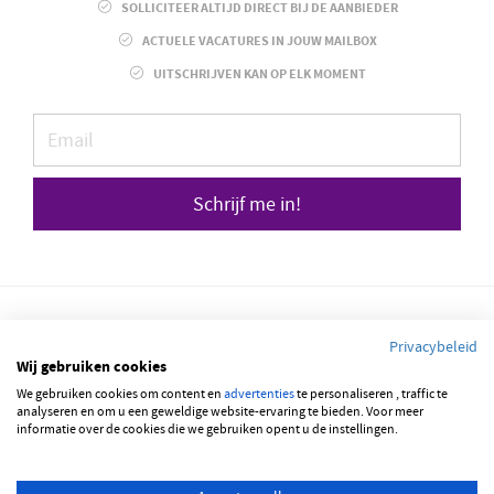
SOLLICITEER ALTIJD DIRECT BIJ DE AANBIEDER
ACTUELE VACATURES IN JOUW MAILBOX
UITSCHRIJVEN KAN OP ELK MOMENT
Schrijf me in!
Privacybeleid
Wij gebruiken cookies
We gebruiken cookies om content en
© 2026 JOBBSQUARE
advertenties
te personaliseren , traffic te
analyseren en om u een geweldige website-ervaring te bieden. Voor meer
informatie over de cookies die we gebruiken opent u de instellingen.
NEDERLANDS
FRANÇAIS
ENGLISH