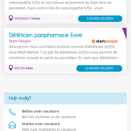
naturopathe h/f/x et contribuez activement au bien-être au
quotidien. Dans votre rôle de naturopathe h/f/x , vous
accompagnez les clients de manière globale et personnalisée :
10 km
MESSANCY
9 DAGEN GELEDEN
Vous accueillez les clients et analysez leurs besoins Vous
proposez des conseils adaptés en phytothérapie, compléments
alimentaires et solutions
Diététicien parapharmacie Evere
Start People
Description Vous souhaitez évoluer comme Diététicien (h/f/x)
chez Medi-Market ? Ce job de diététicien (h/f/x) vous permet de
combiner conseil et santé au quotidien. En tant que diététicien
en parapharmacie (h/f/x), vous accompagnez chaque client vers
0 km
ARLON
12 DAGEN GELEDEN
des solutions adaptées. Envie de jouer un rôle clé dans le conseil
santé et bien-être ? Vous accueillez les
Hulp nodig?
Bellen over vacature
Bel het nummer in de vacature
Mailen over vacature
Mail naar mailadres in vacature