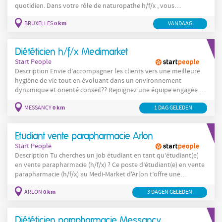
quotidien. Dans votre rôle de naturopathe h/f/x , vous
accompagnez les clients de manière globale et personnalisée :
0 km
BRUXELLES
VANDAAG
Vous accueillez les clients et analysez leurs besoins Vous
proposez des conseils adaptés en phytothérapie, compléments
alimentaires et solutions
Diététicien h/f/x Medimarket
Start People
Description Envie d’accompagner les clients vers une meilleure
hygiène de vie tout en évoluant dans un environnement
dynamique et orienté conseil?? Rejoignez une équipe engagée en
tant que Diététicien h/f/x et contribuez activement au bien-être
0 km
MESSANCY
1 DAG GELEDEN
au quotidien. Dans votre rôle de Diététicien h/f/x , vous êtes un
véritable référent pour les
Etudiant vente parapharmacie Arlon
Start People
Description Tu cherches un job étudiant en tant qu’étudiant(e)
en vente parapharmacie (h/f/x) ? Ce poste d’étudiant(e) en vente
parapharmacie (h/f/x) au Medi-Market d'Arlon t’offre une
expérience enrichissante. Rejoins une équipe dynamique et
0 km
ARLON
3 DAGEN GELEDEN
développe tes compétences en conseil client. Envie de travailler
en tant qu’étudiant(e) en vente parapharmacie (h/f/x) au
Diététicien parapharmacie Messancy