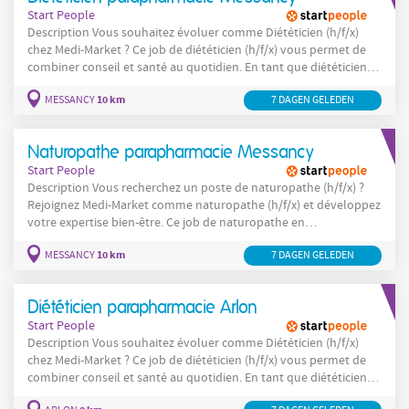
Start People
Description Vous souhaitez évoluer comme Diététicien (h/f/x)
chez Medi-Market ? Ce job de diététicien (h/f/x) vous permet de
combiner conseil et santé au quotidien. En tant que diététicien
en parapharmacie (h/f/x), vous accompagnez chaque client vers
10 km
MESSANCY
7 DAGEN GELEDEN
des solutions adaptées. Envie de jouer un rôle clé dans le conseil
santé et bien-être ? Vous accueillez les
Naturopathe parapharmacie Messancy
Start People
Description Vous recherchez un poste de naturopathe (h/f/x) ?
Rejoignez Medi-Market comme naturopathe (h/f/x) et développez
votre expertise bien-être. Ce job de naturopathe en
parapharmacie (h/f/x) vous permet de conseiller et
10 km
MESSANCY
7 DAGEN GELEDEN
d’accompagner les clients au quotidien. Envie de valoriser votre
passion pour le bien-être et la santé naturelle ? Vous conseillez
les clients en produits naturels et bien-être
Diététicien parapharmacie Arlon
Start People
Description Vous souhaitez évoluer comme Diététicien (h/f/x)
chez Medi-Market ? Ce job de diététicien (h/f/x) vous permet de
combiner conseil et santé au quotidien. En tant que diététicien
en parapharmacie (h/f/x), vous accompagnez chaque client vers