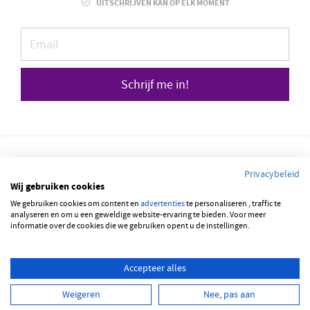
UITSCHRIJVEN KAN OP ELK MOMENT
Schrijf me in!
Privacybeleid
Wij gebruiken cookies
We gebruiken cookies om content en
© 2026 JOBBSQUARE
advertenties
te personaliseren , traffic te
analyseren en om u een geweldige website-ervaring te bieden. Voor meer
informatie over de cookies die we gebruiken opent u de instellingen.
NEDERLANDS
FRANÇAIS
ENGLISH
Accepteer alles
Weigeren
Nee, pas aan