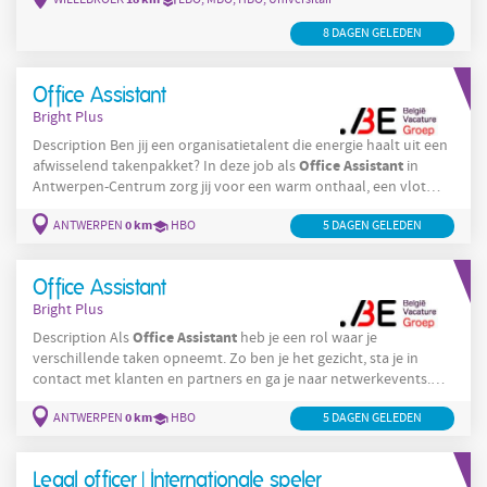
onthaal
van de bezoekers door het geven van een vriendelijke
ontvangst Je geeft mee ondersteuning bij de organisatie van
8 DAGEN GELEDEN
meetings en events Je
Office Assistant
Bright Plus
Description Ben jij een organisatietalent die energie haalt uit een
Office
Assistant
afwisselend takenpakket? In deze job als
in
Antwerpen-Centrum zorg jij voor een warm onthaal, een vlot
draaiend kantoor en ondersteuning van het team. Solliciteer snel
0 km
ANTWERPEN
HBO
5 DAGEN GELEDEN
voor deze job! Je bent het warme welkomstsignaal voor interne
office
én externe bezoekers, begeleidt hen door onze levendige
-
hub en behandelt inkomende telefoons met flair. Je beheerst
Office Assistant
het
Bright Plus
Office
Assistant
Description Als
heb je een rol waar je
verschillende taken opneemt. Zo ben je het gezicht, sta je in
contact met klanten en partners en ga je naar netwerkevents.
onthaal
Solliciteer voor deze job in Antwerpen! Je verzorgt het
0 km
ANTWERPEN
HBO
5 DAGEN GELEDEN
en verwelkomt gasten met een glimlach. Je voert bepaalde
controles uit op dossiers. Je zorgt voor de organisatie van
beurzen en events en bent hier ook op aanwezig. Je bent
Legal officer | Internationale speler
verantwoordelijk