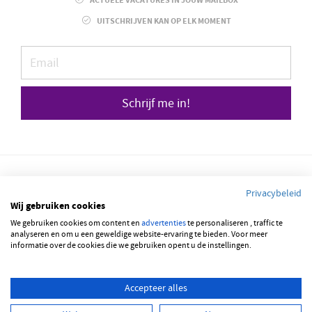
ACTUELE VACATURES IN JOUW MAILBOX
UITSCHRIJVEN KAN OP ELK MOMENT
Schrijf me in!
Privacybeleid
Wij gebruiken cookies
We gebruiken cookies om content en
advertenties
te personaliseren , traffic te
© 2026 JOBBSQUARE
analyseren en om u een geweldige website-ervaring te bieden. Voor meer
informatie over de cookies die we gebruiken opent u de instellingen.
NEDERLANDS
FRANÇAIS
ENGLISH
Accepteer alles