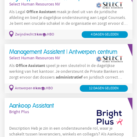
Select Human Resources NV
Office
Assistant
Als Legal
maak je deel uit van de juridische
afdeling en bied je dagelijkse ondersteuning aan Legal Counsels.
Je bent een cruciale schakel in de organisatie en zorgt ervoor dat
administratieve
alle
en organisatorische processen vlot
5 km
Zwijndrecht
HBO
4 DAGEN GELEDEN
verlopen: Reisplanning: Organiseren en boeken van reizen voor
managers, vaak in complexe internationale contexten
Administratieve
ondersteuning: Zorgen voor een vlekkeloze
Management Assistent | Antwerpen centrum
Select Human Resources NV
Office
Assistant
Als
speel je een sleutelrol in de dagelijkse
werking van het kantoor. Je ondersteunt de Private Bankers en
administratief
zorgt ervoor dat dossiers
en juridisch correct
worden beheerd. Dankzij jouw structuur en nauwkeurigheid
0 km
Antwerpen
HBO
12 DAGEN GELEDEN
verlopen processen vlot en professioneel. Je takenpakket
bestaat onder meer uit: Beheren, samenstellen en opvolgen van
cliëntendossiers met aandacht voor volledigheid, correctheid en
Aankoop Assistant
vertrouwelijkheid
Bright Plus
Description Heb je zin in een ondersteunende rol, waar je
schakelt tussen leveranciers, winkels en collega’s? Als Aankoop