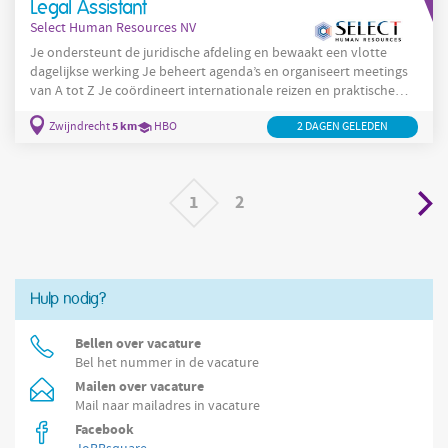
Legal Assistant
Select Human Resources NV
Je ondersteunt de juridische afdeling en bewaakt een vlotte
dagelijkse werking Je beheert agenda’s en organiseert meetings
van A tot Z Je coördineert internationale reizen en praktische
documentbeheer
administratieve
regelingen Je staat in voor
en
5 km
Zwijndrecht
HBO
2 DAGEN GELEDEN
opvolging van dossiers Je verzorgt communicatie en
ondersteunt Legal Counsels bij diverse taken
1
2
Hulp nodig?
Bellen over vacature
Bel het nummer in de vacature
Mailen over vacature
Mail naar mailadres in vacature
Facebook