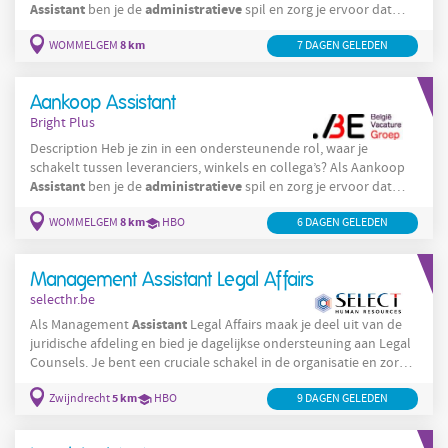
Assistant
administratieve
ben je de
spil en zorg je ervoor dat
processen soepel verlopen. Solliciteer snel voor deze job in
8 km
WOMMELGEM
7 DAGEN GELEDEN
Wommelgem! Jouw gevarieerd takenpakket als Aankoop
Assistant
bestaat onder andere uit: Je beheert de artikels en
houdt productinformatie actueel. Je zorgt dat alles
Aankoop Assistant
Bright Plus
Description Heb je zin in een ondersteunende rol, waar je
schakelt tussen leveranciers, winkels en collega’s? Als Aankoop
Assistant
administratieve
ben je de
spil en zorg je ervoor dat
processen soepel verlopen. Solliciteer snel voor deze job in
8 km
WOMMELGEM
HBO
6 DAGEN GELEDEN
Wommelgem! Jouw gevarieerd takenpakket als Aankoop
Assistant
bestaat onder andere uit: Je beheert de artikels en
houdt productinformatie actueel. Je zorgt dat alles correct
Management Assistant Legal Affairs
verwerkt wordt.
selecthr.be
Assistant
Als Management
Legal Affairs maak je deel uit van de
juridische afdeling en bied je dagelijkse ondersteuning aan Legal
Counsels. Je bent een cruciale schakel in de organisatie en zorgt
administratieve
ervoor dat alle
en organisatorische processen
5 km
Zwijndrecht
HBO
9 DAGEN GELEDEN
vlot verlopen: Reisplanning: Organiseren en boeken van reizen
voor managers, vaak in complexe internationale contexten
Administratieve
ondersteuning: Zorgen voor een vlekkeloze