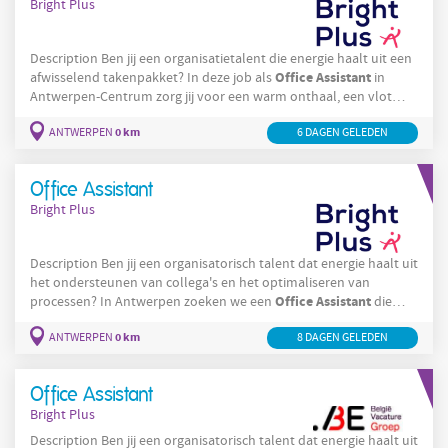
Bright Plus
Description Ben jij een organisatietalent die energie haalt uit een
Office
Assistant
afwisselend takenpakket? In deze job als
in
Antwerpen-Centrum zorg jij voor een warm onthaal, een vlot
draaiend kantoor en ondersteuning van het team. Solliciteer snel
0 km
ANTWERPEN
6 DAGEN GELEDEN
voor deze job! Je bent het warme welkomstsignaal voor interne
office
én externe bezoekers, begeleidt hen door onze levendige
-
hub en behandelt inkomende telefoons met flair.
Office Assistant
Bright Plus
Description Ben jij een organisatorisch talent dat energie haalt uit
het ondersteunen van collega's en het optimaliseren van
Office
Assistant
processen? In Antwerpen zoeken we een
die
mee zorgt voor een vlotte dagelijkse werking van het
0 km
ANTWERPEN
8 DAGEN GELEDEN
notariskantoor. Solliciteer snel op deze veelzijdige job! Jouw
takenpakket: Je zorgt voor een vlotte dagelijkse kantoorwerking
en bent het aanspreekpunt voor collega's, leveranciers en
Office Assistant
externe partners.
Bright Plus
Description Ben jij een organisatorisch talent dat energie haalt uit