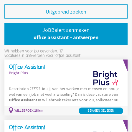
Uitgebreid zoeken
JoBBalert aanmaken
office assistant - antwerpen
Wij hebben voor jou gevonden: 17
vacatures in antwerpen voor 'office assistant'
Office Assistant
Bright Plus
Description ??????Hou jij van het werken met mensen en hou je
wel van een job met veel afwisseling? Dan is deze vacature van
Office
Assistant
in Willebroek zeker iets voor jou, solliciteer nu!
Office
Assistant
Wat zouden jouw taken zijn als
? Je verzorgt het
18 km
onthaal
WILLEBROEK
8 DAGEN GELEDEN
van de bezoekers door het geven van een vriendelijke
ontvangst Je geeft mee ondersteuning bij de organisatie van
meetings en events
Office Assistant