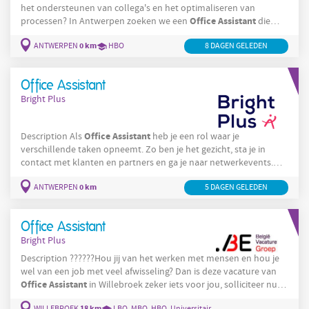
het ondersteunen van collega's en het optimaliseren van
Office
Assistant
processen? In Antwerpen zoeken we een
die
mee zorgt voor een vlotte dagelijkse werking van het
0 km
ANTWERPEN
HBO
8 DAGEN GELEDEN
notariskantoor. Solliciteer snel op deze veelzijdige job! Jouw
takenpakket: Je zorgt voor een vlotte dagelijkse kantoorwerking
en bent het aanspreekpunt voor collega's, leveranciers en
Office Assistant
externe partners. Je beheert
Bright Plus
Office
Assistant
Description Als
heb je een rol waar je
verschillende taken opneemt. Zo ben je het gezicht, sta je in
contact met klanten en partners en ga je naar netwerkevents.
onthaal
Solliciteer voor deze job in Antwerpen! Je verzorgt het
0 km
ANTWERPEN
5 DAGEN GELEDEN
en verwelkomt gasten met een glimlach. Je voert bepaalde
controles uit op dossiers. Je zorgt voor de organisatie van
beurzen en events en bent hier ook op aanwezig.
Office Assistant
Bright Plus
Description ??????Hou jij van het werken met mensen en hou je
wel van een job met veel afwisseling? Dan is deze vacature van
Office
Assistant
in Willebroek zeker iets voor jou, solliciteer nu!
Office
Assistant
Wat zouden jouw taken zijn als
? Je verzorgt het
18 km
WILLEBROEK
LBO, MBO, HBO, Universitair