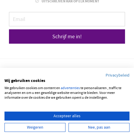
UITSCHRIJVEN KAN OP ELK MOMENT
Schrijf me in!
Privacybeleid
Wij gebruiken cookies
We gebruiken cookies om content en
© 2026 JOBBSQUARE
advertenties
te personaliseren , traffic te
analyseren en om u een geweldige website-ervaring te bieden. Voor meer
informatie over de cookies die we gebruiken opent u de instellingen.
NEDERLANDS
FRANÇAIS
ENGLISH
Accepteer alles
Weigeren
Nee, pas aan