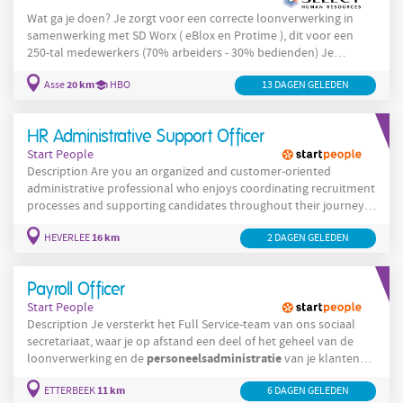
Wat ga je doen? Je zorgt voor een correcte loonverwerking in
samenwerking met SD Worx ( eBlox en Protime ), dit voor een
250-tal medewerkers (70% arbeiders - 30% bedienden) Je
beheert sociale documenten zoals in- en uitdiensttreding,
20 km
Asse
HBO
13 DAGEN GELEDEN
HR
tijdskrediet, economische werkloosheid… Je houdt de
-
administratie op orde: contractbeheer, tijdsregistratie,
rapportering Je werkt met SuccessFactors en zorgt voor een
HR Administrative Support Officer
correcte invoer en opvolging Je bent het eerste aanspreekpunt
Start People
Description Are you an organized and customer-oriented
administrative professional who enjoys coordinating recruitment
processes and supporting candidates throughout their journey?
Officer
We are looking for an Administrative Support
to provide
16 km
HEVERLEE
2 DAGEN GELEDEN
temporary support for our PhD and internship recruitment
activities. Your Assignment: In this role, you will play a key part in
ensuring a smooth and efficient recruitment experience for
Payroll Officer
Start People
Description Je versterkt het Full Service-team van ons sociaal
secretariaat, waar je op afstand een deel of het geheel van de
personeelsadministratie
loonverwerking en de
van je klanten
voor je rekening neemt, in overeenstemming met de met hen
11 km
ETTERBEEK
6 DAGEN GELEDEN
gesloten overeenkomsten. Je bouwt een duurzame relatie op