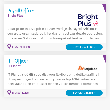
met je klanten en speelt proactief in op hun behoeften. Je treedt
HR
op als een echte
-partner. De kern van je functie bestaat uit
Payroll Officer
het zelfstandig
Bright Plus
Officer
Description In deze job in Leuven werk je als Payroll
in
een grote organisatie. Je krijgt daarbij veel extralegale voordelen.
Interesse? Solliciteer nu! Jouw takenpakket bestaat uit: Je bent
het eerste aanspreekpunt voor klanten rond payroll,
16 km
LEUVEN
9 DAGEN GELEDEN
loonadministratie en sociaal-juridische vragen. Je zorgt voor een
correcte en tijdige loonverwerking en volgt
personeelsadministratie
nauwkeurig op. Je werkt samen met
IT - Officer
verschillende externe
IT-Planet
HR
IT-Planet is dé
-specialist voor flexibele en tijdelijke staffing in
IT. Wij verzorgen IT-projecten bij diverse top 100-klanten over
heel Vlaanderen en Brussel binnen verschillende IT-domeinen
zoals Application Development, Infrastructure Services en
11 km
Brussel
3 DAGEN GELEDEN
Software Testing. Met meer dan 15 jaar ervaring begrijpen wij
perfect wat IT-professionals nodig hebben om succesvol te zijn.
Bij ons krijg je de kans om te groeien, nieuwe vaardigheden te
ontwikkelen en uitdagende projecten op te