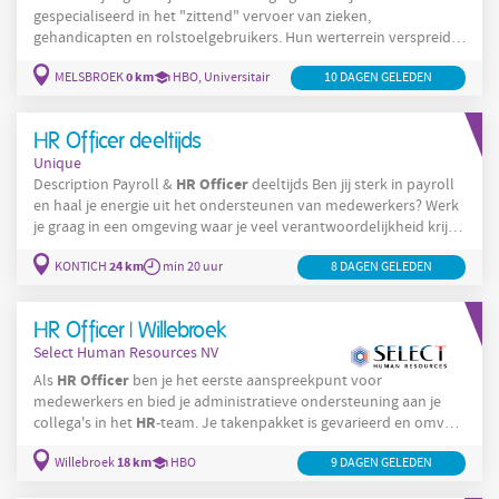
gespecialiseerd in het "zittend" vervoer van zieken,
gehandicapten en rolstoelgebruikers. Hun werterrein verspreid
zich over het binnen-en buitenland. Functiebeschrijving
0 km
MELSBROEK
HR
Officer
HBO, Universitair
10 DAGEN GELEDEN
Description Als
ben je verantwoordelijk voor
recruitment, selectie en onboarding. Je zorgt ervoor dat de juiste
talenten niet alleen starten, maar zich ook snel thuis voelen in
HR Officer deeltijds
onze organisatie. Recruitment &
Unique
HR
Officer
Description Payroll &
deeltijds Ben jij sterk in payroll
en haal je energie uit het ondersteunen van medewerkers? Werk
je graag in een omgeving waar je veel verantwoordelijkheid krijgt
HR
en rechtstreeks impact hebt op de
-werking? Wij zijn op zoek
24 km
KONTICH
HR
Officer
min 20 uur
8 DAGEN GELEDEN
naar een
voor een bedrijf in Kontich. De organisatie
telt een 80-tal medewerkers en maakt deel uit van een
internationale groep,
HR Officer | Willebroek
Select Human Resources NV
HR
Officer
Als
ben je het eerste aanspreekpunt voor
medewerkers en bied je administratieve ondersteuning aan je
HR
collega's in het
-team. Je takenpakket is gevarieerd en omvat
onder andere: Ondersteunen van de payrollvoorbereiding en
18 km
HR
Willebroek
HBO
9 DAGEN GELEDEN
-administratie. Coördineren van een warm en professioneel
onboardingtraject voor nieuwe medewerkers. Opvolgen van