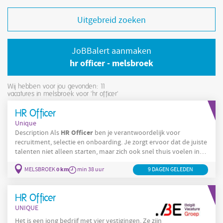
Uitgebreid zoeken
JoBBalert aanmaken
hr officer - melsbroek
Wij hebben voor jou gevonden: 11
vacatures in melsbroek voor 'hr officer'
HR Officer
Unique
HR
Officer
Description Als
ben je verantwoordelijk voor
recruitment, selectie en onboarding. Je zorgt ervoor dat de juiste
talenten niet alleen starten, maar zich ook snel thuis voelen in
onze organisatie. Recruitment & selectie: Opstellen en publiceren
0 km
MELSBROEK
min 38 uur
9 DAGEN GELEDEN
van vacatures via diverse rekruteringskanalen Actief opvolgen
van kandidaten en voeren van telefonische en face-to-face
screenings Organiseren en begeleiden van
HR Officer
UNIQUE
Het is een jong bedrijf met vier vestigingen. Ze zijn