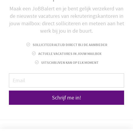
Maak een JoBBalert en je bent gelijk verzekerd van
de nieuwste vacatures van rekruteringskantoren in
jouw mailbox: direct solliciteren en meteen aan het
werk bij jou in de buurt.
SOLLICITEER ALTIJD DIRECT BIJ DE AANBIEDER
ACTUELE VACATURES IN JOUW MAILBOX
UITSCHRIJVEN KAN OP ELK MOMENT
Schrijf me in!