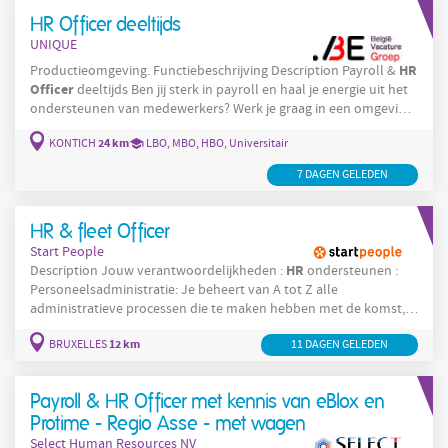
afwezigheden, arbeidsongevallen en opleidingen. Fungeren als
HR Officer deeltijds
toegankelijk
UNIQUE
HR
Productieomgeving. Functiebeschrijving Description Payroll &
Officer
deeltijds Ben jij sterk in payroll en haal je energie uit het
ondersteunen van medewerkers? Werk je graag in een omgeving
waar je veel verantwoordelijkheid krijgt en rechtstreeks impact
24 km
KONTICH
LBO, MBO, HBO, Universitair
HR
HR
Officer
hebt op de
-werking? Wij zijn op zoek naar een
voor een bedrijf in Kontich. De organisatie telt een 80-tal
7 DAGEN GELEDEN
medewerkers en maakt deel
HR & fleet Officer
Start People
HR
Description Jouw verantwoordelijkheden :
ondersteunen :
Personeelsadministratie: Je beheert van A tot Z alle
administratieve processen die te maken hebben met de komst,
het leven in het bedrijf en het vertrek van medewerkers
12 km
BRUXELLES
11 DAGEN GELEDEN
(contracten, loonverwerking/encoding, klasseren & scannen,
brieven, controle van facturen, hospitalisatie- &
groepsverzekeringen, arbeidsongevallendossiers, opvolging van
Payroll & HR Officer met kennis van eBlox en
uitzendkrachten, enz.). Je
Protime - Regio Asse - met wagen
Select Human Resources NV