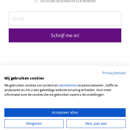
UITSCHRIJVEN KAN OP ELK MOMENT
Schrijf me in!
Privacybeleid
Wij gebruiken cookies
We gebruiken cookies om content en
© 2026 JOBBSQUARE
advertenties
te personaliseren , traffic te
analyseren en om u een geweldige website-ervaring te bieden. Voor meer
informatie over de cookies die we gebruiken opent u de instellingen.
NEDERLANDS
FRANÇAIS
ENGLISH
Accepteer alles
Weigeren
Nee, pas aan