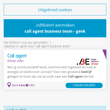
Uitgebreid zoeken
JoBBalert aanmaken
call agent business team - genk
Wij hebben voor jou gevonden: 1
vacature in genk voor 'call agent business team'
Call agent
Glowi Jobs
Ben jij communicatief sterk, commercieel ingesteld en haal je
bedrijf
energie uit telefonisch contact? Voor een groeiend
Call
agent
gelegen te Genk zijn we op zoek naar een
die het
team
commerciële
ondersteunt door kwalitatieve afspraken in te
0 km
Genk
LBO
3 DAGEN GELEDEN
plannen. Jouw taken Actief contacteren van potentiële klanten
via telefoon Inplannen van afspraken voor de accountmanagers
Opbouwen en onderhouden van klantrelaties Correct