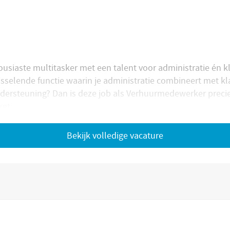
housiaste multitasker met een talent voor administratie én 
isselende functie waarin je administratie combineert met kl
dersteuning? Dan is deze job als Verhuurmedewerker precie
ket
 en adviseren , zowel telefonisch als aan de balie
verhuurcontracten administratief verwerken
Bekijk volledige vacature
idaat
 die energie krijgt van klanten helpen en graag verantwoord