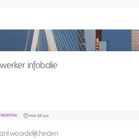
erker infobalie
TWERPEN)
min 38 uur
rantwoordelijkheden