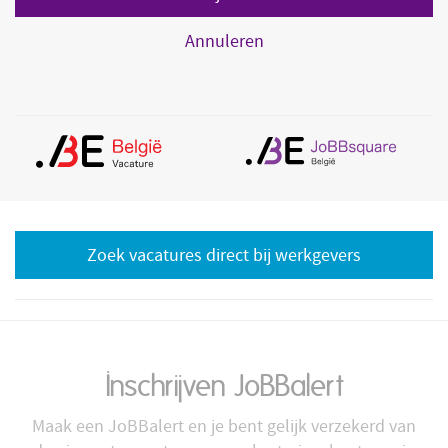
Annuleren
Zoek vacatures direct bij werkgevers
Inschrijven JoBBalert
Maak een JoBBalert en je bent gelijk verzekerd van