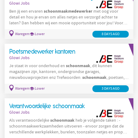
Glowi Jobs
schoonmaakmedewerker
Ben jij een ervaren
met oog voor
detail en hou je ervan om alles netjes en verzorgd achter te
laten? Dan hebben wij een mooie opportuniteit voor jou! Voor
schoonmaak
een klant actief in de professionele
zoeken wij een
schoonmaakmedewerker
Waregem
Lower
8 DAYS AGO
voor een vaste ronde in Waregem . De
functie omvat 27 uur per week , met de mogelijkheid om uit te
breiden tot 36 uur dankzij extra opdrachten in Wielsbeke . Jouw
Poetsmedewerker kantoren
taken Als
Glowi Jobs
schoonmaak
Je staat in voor onderhoud en
, dit kunnen
magazijnen zijn, kantoren, ondergrondse garages,
schoonmaak
nieuwbouwprojecten enz Trefwoorden:
, poetsen,
onderhoud
Waregem
Lower
3 DAYS AGO
Verantwoordelijke schoonmaak
Glowi Jobs
schoonmaak
Als verantwoordelijke
heb je volgende taken : -
schoonmaakwerkzaamheden uitvoeren - ervoor zorgen dat de
verschillende werkplekken, burelen, toonzalen netjes en proper
zijn - naleven van hygiëne- en kwaliteitsnormen - problemen en