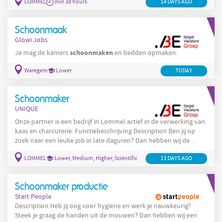
LOMMEL
min 38 hours
14 DAYS AGO
voor een nette en hygiënische werkomgeving Je neemt stof af,
sorteert afval en leegt vuilnisbakken Reinigen van de vloer van
de productieomgeving ( machinaal )
Schoonmaak
Glowi Jobs
schoonmaken
Je mag de kamers
en bedden opmaken.
Waregem
Lower
TODAY
Schoonmaker
UNIQUE
Onze partner is een bedrijf in Lommel actief in de verwerking van
kaas en charcuterie. Functiebeschrijving Description Ben jij op
zoek naar een leuke job in late daguren? Dan hebben wij de
perfecte uitdaging voor jou! Je zal werken in een splinternieuw
LOMMEL
Lower, Medium, Higher, Scientific
13 DAYS AGO
voedingsbedrijf in Lommel en jij zorgt ervoor dat alles blinkend
schoon blijft. Wat houdt de job in? Je zorgt voor een nette en
hygiënische werkomgeving Je neemt stof af, sorteert afval
Schoonmaker productie
Start People
Description Heb jij oog voor hygiëne en werk je nauwkeurig?
Steek je graag de handen uit de mouwen? Dan hebben wij een