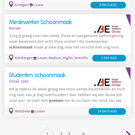
Anzegem
Lower
schoonmaak
4 DAYS AGO
verbeterpunten signaleren. Trefwoorden :
,
verantwoordelijke, hygiëne, kwaliteit.
Medewerker Schoonmaak
Korian
Zorg jij graag voor een nette, frisse en aangename leefomgeving
waar bewoners zich echt thuis voelen? Als medewerker
schoonmaak
maak je elke dag mee het verschil met oog voor
detail en hart voor zorg. Wie wij zijn Korian is een van de grootste
Keerbergen
Lower, Medium, Higher, Scientific
1 DAY AGO
zorgaanbieders in Belgium; in de residentiële ouderenzorg, met
bijna 120 woonzorgcentra, assistentiewoningen,
dagverzorgingscentra, herstelverblijven en psychogeriatrische
Studenten schoonmaak
afdelingen. Al onze locaties zijn ISO 9001 gecertificeerd.
Glowi Jobs
Wil je tijdens de week graag een mooi centje bijverdienen en toch
nog veel van je dag overhouden? Dan hebben wij een leuke job
poetsen
voor jou! Je start met
om 6u en bent om rond 13u reeds
klaar met werken, nog veel tijd om andere dingen te doen en
Wielsbeke
Lower
14 DAYS AGO
ondertussen heb je 16.7243€/u verdiend! Aarzel dus niet en bel
ons op 056/89 09 62 of stuur ons een mailtje op
waregem.jobs@glowi.be!
1
2
3
…
8