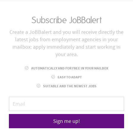
Subscribe JoBBalert
Create a JoBBalert and you will receive directly the
latest jobs from employment agencies in your
mailbox: apply immediately and start working in
your area.
AUTOMATICALLY AND FOR FREE IN YOUR MAILBOX
EASY TO ADAPT
SUITABLE AND THE NEWEST JOBS
Sign me up!