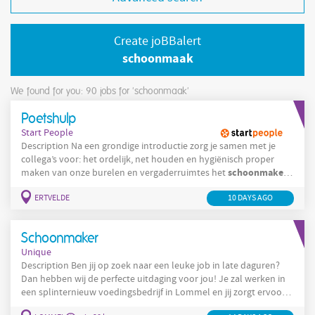
Create joBBalert
schoonmaak
We found for you: 90
jobs for 'schoonmaak'
Poetshulp
Start People
Description Na een grondige introductie zorg je samen met je
collega’s voor: het ordelijk, net houden en hygiënisch proper
schoonmaken
maken van onze burelen en vergaderruimtes het
(stofzuigen, dweilen, afstoffen en het reinigen) van burelen,
ERTVELDE
10 DAYS AGO
vergaderruimtes, keuken en sanitaire ruimtes Company Onze
klant is een familiale onderneming die gespecialiseerd is in
transport. Zij sturen dagelijks een 120-tal
Schoonmaker
Unique
Description Ben jij op zoek naar een leuke job in late daguren?
Dan hebben wij de perfecte uitdaging voor jou! Je zal werken in
een splinternieuw voedingsbedrijf in Lommel en jij zorgt ervoor
dat alles blinkend schoon blijft. Wat houdt de job in? Je zorgt