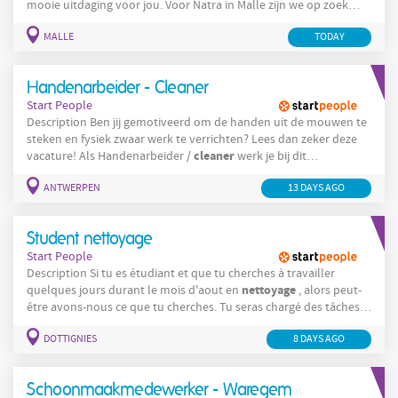
mooie uitdaging voor jou. Voor Natra in Malle zijn we op zoek
schoonmaakmedewerker
naar een
productie in 2 ploegen Jouw
MALLE
TODAY
taken: Reinigen van de productiehallen, vloeren en wanden
Uitwendig reinigen van productiemachines (zonder demontage)
Schoonmaak
van vloeren met aangepaste materialen en
Handenarbeider - Cleaner
machines
Start People
Description Ben jij gemotiveerd om de handen uit de mouwen te
steken en fysiek zwaar werk te verrichten? Lees dan zeker deze
cleaner
vacature! Als Handenarbeider /
werk je bij dit
recyclagebedrijf aan de trechter en transportband. Je schept de
ANTWERPEN
13 DAYS AGO
trechter leeg. Je rijdt met de kruiwagens. Je sorteert aan de
transportband. Je zorgt ervoor dat de transportbanden proper
zijn. Company
Student nettoyage
Start People
Description Si tu es étudiant et que tu cherches à travailler
nettoyage
quelques jours durant le mois d'aout en
, alors peut-
être avons-nous ce que tu cherches. Tu seras chargé des tâches
de base liées à l'entretien des bureaux du siège social ainsi que
DOTTIGNIES
8 DAYS AGO
du magasin attenant. Tes missions : Nettoyer et entretenir les
sanitaires Assurer la propreté des bureaux
Schoonmaakmedewerker - Waregem