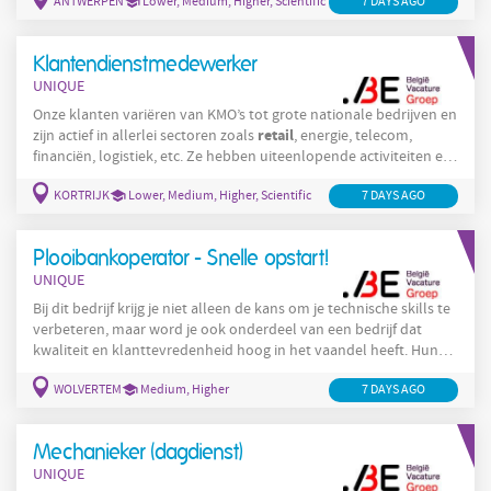
ANTWERPEN
Lower, Medium, Higher, Scientific
7 DAYS AGO
omgeving kunnen vinden — van een familiale KMO tot een
professioneel servicecenter. Functiebeschrijving Description Ben
jij iemand die energie krijgt van mensen helpen, problemen
Klantendienstmedewerker
oplossen
UNIQUE
Onze klanten variëren van KMO’s tot grote nationale bedrijven en
retail
zijn actief in allerlei sectoren zoals
, energie, telecom,
financiën, logistiek, etc. Ze hebben uiteenlopende activiteiten en
klantprofielen, waardoor we voor elke kandidaat een passende
KORTRIJK
Lower, Medium, Higher, Scientific
7 DAYS AGO
omgeving kunnen vinden — van een familiale KMO tot een
professioneel servicecenter. Functiebeschrijving Description Ben
jij iemand die energie krijgt van mensen helpen, problemen
Plooibankoperator - Snelle opstart!
oplossen
UNIQUE
Bij dit bedrijf krijg je niet alleen de kans om je technische skills te
verbeteren, maar word je ook onderdeel van een bedrijf dat
kwaliteit en klanttevredenheid hoog in het vaandel heeft. Hun
retail
focus ligt op het leveren van maatwerk voor de
- en
WOLVERTEM
Medium, Higher
7 DAYS AGO
horecasector, wat jouw werk extra afwisselend maakt. Elke dag is
anders, en je krijgt de kans om aan verschillende projecten te
werken. Functiebeschrijving Description Voor onze klant in regio
Mechanieker (dagdienst)
Wolvertem , actief in
UNIQUE