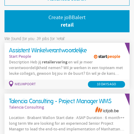
Create joBBalert
retail
We found for you: 39
jobs for 'retail'
Assistent Winkelverantwoordelijke
Start People
retailervaring
Description Heb jij
en wil je meer
verantwoordelijkheid nemen? Wil je werken in een topteam met
leuke collega’s, gewoon bij jou in de buurt? En wil je de kans
krijgen om door te groeien binnen een succesvolle internationale
NIEUWPOORT
10 DAYS AGO
organisatie ? Dan is dit jouw kans! Wat zijn jouw taken? Als
assistent winkelverantwoordelijke: Ondersteun je de
winkelverantwoordelijke bij het behalen van de winkelverkopen
Talencia Consulting - Project Manager WMS
en het beheren van de
Talencia Consulting
Location : Brabant Wallon Start date : ASAP Duration : 6 month++
long term We are looking for an experienced Senior Project
Manager to lead the end-to-end implementation of Manhattan