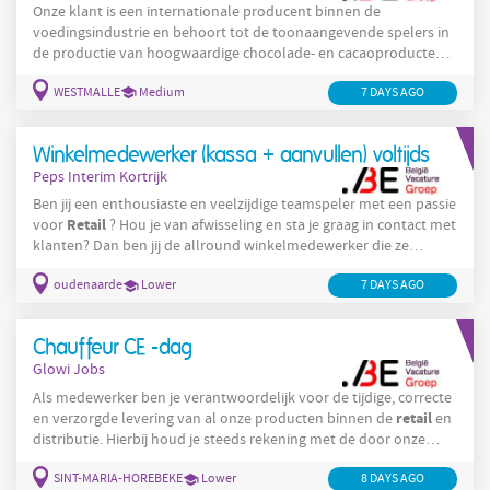
Onze klant is een internationale producent binnen de
voedingsindustrie en behoort tot de toonaangevende spelers in
de productie van hoogwaardige chocolade- en cacaoproducten.
Vanuit hun moderne vestiging in de regio Malle produceren zij
WESTMALLE
Medium
7 DAYS AGO
dagelijks kwaliteitsvolle voedingsproducten voor bekende
retailers
en merken, die wereldwijd worden verdeeld. Innovatie,
kwaliteit en duurzaamheid staan centraal binnen de organisatie.
Winkelmedewerker (kassa + aanvullen) voltijds
Dankzij een sterk geautomatiseerde productieomgeving en
Peps Interim Kortrijk
Ben jij een enthousiaste en veelzijdige teamspeler met een passie
Retail
voor
? Hou je van afwisseling en sta je graag in contact met
klanten? Dan ben jij de allround winkelmedewerker die ze
zoeken! Taken die je gaat uitvoeren? Klanten vriendelijk
oudenaarde
Lower
7 DAYS AGO
ontvangen en adviseren Kassawerk en afrekenen van aankopen
Aanvullen en aantrekkelijk presenteren van producten
Voorraadbeheer en orde in de winkel houden
Chauffeur CE -dag
Glowi Jobs
Als medewerker ben je verantwoordelijk voor de tijdige, correcte
retail
en verzorgde levering van al onze producten binnen de
en
distributie. Hierbij houd je steeds rekening met de door onze
klanten vastgestelde procedures met betrekking tot levering en
SINT-MARIA-HOREBEKE
Lower
8 DAYS AGO
veiligheid, die nauwgezet gevolgd dienen te worden. Je werkt