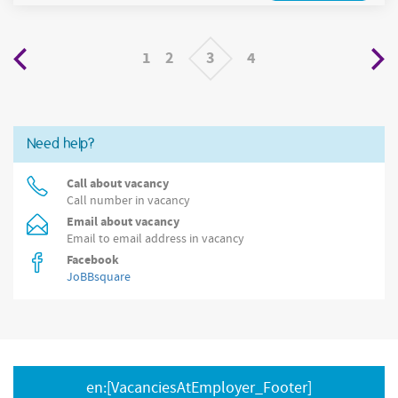
nauw samen met de planner en volgt je route zorgvuldig op.
Tijdens de levering ben je het visitekaartje van onze
onderneming, wat betekent dat zowel je persoonlijke
1
2
3
4
Need help?
Call about vacancy
Call number in vacancy
Email about vacancy
Email to email address in vacancy
Facebook
JoBBsquare
en:[VacanciesAtEmployer_Footer]