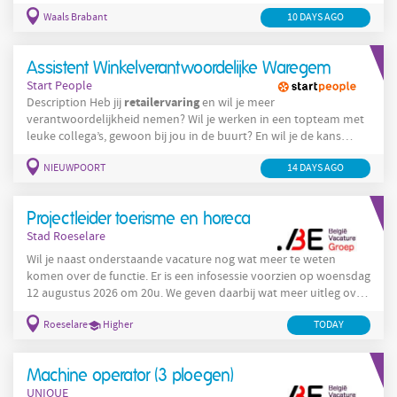
retail
Active WMS within a
environment. This is a strategic
Waals Brabant
10 DAYS AGO
transformation role requiring a hands-on leader who can drive
delivery, align business and IT stakeholders, manage change,
and ensure a successful go-live. Beyond project management,
Assistent Winkelverantwoordelijke Waregem
you will help shape warehouse processes, support business
Start People
retailervaring
Description Heb jij
en wil je meer
verantwoordelijkheid nemen? Wil je werken in een topteam met
leuke collega’s, gewoon bij jou in de buurt? En wil je de kans
krijgen om door te groeien binnen een succesvolle internationale
NIEUWPOORT
14 DAYS AGO
organisatie ? Dan is de rol van assistent winkelverantwoordelijke
bij Action jouw volgende stap! Wat ga je doen? Als assistent
winkelverantwoordelijke: Ondersteun je de
Projectleider toerisme en horeca
winkelverantwoordelijke bij
Stad Roeselare
Wil je naast onderstaande vacature nog wat meer te weten
komen over de functie. Er is een infosessie voorzien op woensdag
12 augustus 2026 om 20u. We geven daarbij wat meer uitleg over
de twee openstaande vacatures binnen de dienst. Ook over de
Roeselare
Higher
retailbeleving
TODAY
andere functie: projectleider communicatie en
kan
je meer lezen op onze website. Je kan je aanmelden via deze
teamslink: https://teams.microsoft.com/meet/311768781820553?
Machine operator (3 ploegen)
p=shMSHyyvbQ64kzU8wG Anoniem deelnemen aan deze
UNIQUE