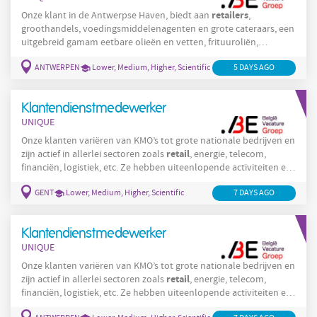
retailers
Onze klant in de Antwerpse Haven, biedt aan
,
groothandels, voedingsmiddelenagenten en grote cateraars, een
uitgebreid gamam eetbare olieën en vetten, frituuroliën,
bakkerij-ingrediënten en margarines in verschillende types en
ANTWERPEN
Lower, Medium, Higher, Scientific
5 DAYS AGO
verpakkingen Functiebeschrijving Description Voedingsfirma
waar de betrokkenheid van het personeel groot is. Zij hebben
een gloednieuwe productieomgeving met een tof en hecht team
Klantendienstmedewerker
van collega's. De
UNIQUE
Onze klanten variëren van KMO’s tot grote nationale bedrijven en
retail
zijn actief in allerlei sectoren zoals
, energie, telecom,
financiën, logistiek, etc. Ze hebben uiteenlopende activiteiten en
klantprofielen, waardoor we voor elke kandidaat een passende
GENT
Lower, Medium, Higher, Scientific
7 DAYS AGO
omgeving kunnen vinden — van een familiale KMO tot een
professioneel servicecenter. Functiebeschrijving Description Ben
jij iemand die energie krijgt van mensen helpen, problemen
Klantendienstmedewerker
oplossen
UNIQUE
Onze klanten variëren van KMO’s tot grote nationale bedrijven en
retail
zijn actief in allerlei sectoren zoals
, energie, telecom,
financiën, logistiek, etc. Ze hebben uiteenlopende activiteiten en
klantprofielen, waardoor we voor elke kandidaat een passende