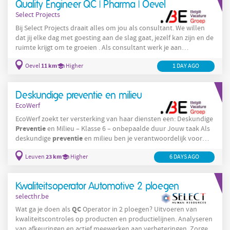
Quality Engineer QC | Pharma | Oevel
sterke focus op GMP-compliance . Door jouw
Select Projects
Bij Select Projects draait alles om jou als consultant. We willen
dat jij elke dag met goesting aan de slag gaat, jezelf kan zijn en de
ruimte krijgt om te groeien . Als consultant werk je aan
uitdagende projecten waar je jouw talent volop kan inzetten en
11 km
Oevel
Higher
1 DAY AGO
verder ontwikkelen. Je krijgt vertrouwen, autonomie en de kans
om bij te leren via opleidingen, coaching en collega’s die altijd
klaarstaan om hun kennis te delen. Zo bouw je stap voor stap
Deskundige preventie en milieu
aan je expertise en groei je uit tot een echte
EcoWerf
EcoWerf zoekt ter versterking van haar diensten een: Deskundige
Preventie
en Milieu – Klasse 6 – onbepaalde duur Jouw taak Als
preventie
deskundige
en milieu ben je verantwoordelijk voor
preventie
twee domeinen, namelijk
(veiligheid en welzijn) en
23 km
Leuven
Higher
6 DAYS AGO
milieu: Je neemt het voortouw in het organiseren en
coördineren van werkplekinspecties, veiligheids- en
milieurondgangen en externe audits. Je zorgt voor een
Kwaliteitsoperator Automotive 2 ploegen
nauwgezette opvolging
selecthr.be
QC
Wat ga je doen als
Operator in 2 ploegen? Uitvoeren van
kwaliteitscontroles op producten en productielijnen. Analyseren
van afkeuringen en actief meewerken aan verbeteringen. Zorgen