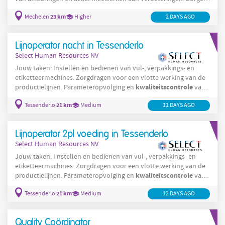
dat de kwaliteitsnormen altijd worden behaald. Operatoren
23 km
Mechelen
Higher
2 DAYS AGO
ondersteunen en begeleiden in het correct toepassen van
kwaliteitsprocedures.
Lijnoperator nacht in Tessenderlo
Select Human Resources NV
Jouw taken: Instellen en bedienen van vul-, verpakkings- en
etiketteermachines. Zorgdragen voor een vlotte werking van de
kwaliteitscontrole
productielijnen. Parameteropvolging en
van
grondstoffen en producten. Oplossen van kleine technische
21 km
Tessenderlo
Medium
11 DAYS AGO
storingen (opleiding voorzien). Orde, netheid en veiligheid op de
werkvloer handhaven.
Lijnoperator 2pl voeding in Tessenderlo
Select Human Resources NV
Jouw taken: I nstellen en bedienen van vul-, verpakkings- en
etiketteermachines. Zorgdragen voor een vlotte werking van de
kwaliteitscontrole
productielijnen. Parameteropvolging en
van
grondstoffen en producten. Oplossen van kleine technische
21 km
Tessenderlo
Medium
12 DAYS AGO
storingen (opleiding voorzien). Orde, netheid en veiligheid op de
werkvloer handhaven.
Quality Coördinator