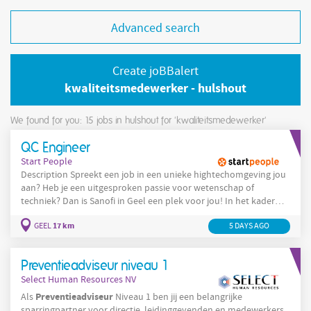
Advanced search
Create joBBalert
kwaliteitsmedewerker - hulshout
We found for you: 15
jobs in hulshout for 'kwaliteitsmedewerker'
QC Engineer
Start People
Description Spreekt een job in een unieke hightechomgeving jou
aan? Heb je een uitgesproken passie voor wetenschap of
techniek? Dan is Sanofi in Geel een plek voor jou! In het kader
van een vervanging zijn we op zoek naar een enthousiaste,
17 km
GEEL
5 DAYS AGO
gedreven Quality Engineer binnen PCU release & stability.
Tewerkstelling gaat zijn binnen het Quality Control labo in
Cipalstraat te Geel. Main responsibilities: Ben je method
Preventieadviseur niveau 1
Select Human Resources NV
Preventieadviseur
Als
Niveau 1 ben jij een belangrijke
sparringpartner voor directie, leidinggevenden en medewerkers