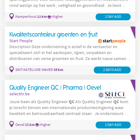
rond welzijn op het werk , veiligheid en gezondheid . Je bent
zichtbaar aanwezig op het terrein, denkt strategisch mee én
22 km
Kampenhout
Higher
1 DAY AGO
vertaalt beleid naar concrete acties. Met energie en overtuiging
neem je collega’s in heel België mee in een sterke
veiligheidscultuur. Wat je concreet doet: Nauw samenwerken met
Kwaliteitscontroleur groenten en fruit
HR , leidinggevenden en medewerkers; knel- en pijnpunten
Start People
Description Deze onderneming is actief in de verssector en
specialiseert zich in het aankopen, rijpen, verpakken en
distribueren van verse groenten en fruit. Ze werkt nauw samen
met telers en klanten wereldwijd om kwaliteitsproducten te
18 km
SINT-KATELIJNE-WAVER
2 DAYS AGO
leveren, met sterke focus op duurzaamheid, versheid en
klantgerichte oplossingen. Daarnaast biedt ze maatwerk in
logistiek en verpakking, en begeleidt ze producten van het veld
Quality Engineer QC | Pharma | Oevel
tot in de winkelrekken. Taakomschrijving:
selecthr.be
QC
QC
Jouw baan als Quality Engineer
Als Quality Engineer
kom
je terecht binnen een internationale productieomgeving waar
kwaliteit en betrouwbaarheid centraal staan . Je ondersteunt de
QC-afdeling bij het verbeteren van processen, systemen en
11 km
Oevel
Higher
1 DAY AGO
laboactiviteiten . Daarbij werk je nauw samen met verschillende
stakeholders binnen Quality, Operations en Continuous
Improvement. Je combineert technische expertise met een