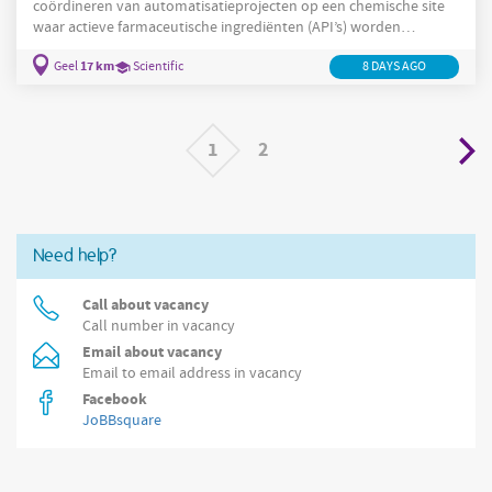
coördineren van automatisatieprojecten op een chemische site
waar actieve farmaceutische ingrediënten (API’s) worden
ontwikkeld en geproduceerd. Je werkt projectmatig aan het
17 km
Geel
Scientific
8 DAYS AGO
upgraden en optimaliseren van bestaande systemen, waarbij je
de brug vormt tussen technische oplossingen en de behoeften
QA
van productie,
en engineering. Concreet omvat je
takenpakket: Je leidt of coördineert automatisatieprojecten van
1
2
Need help?
Call about vacancy
Call number in vacancy
Email about vacancy
Email to email address in vacancy
Facebook
JoBBsquare