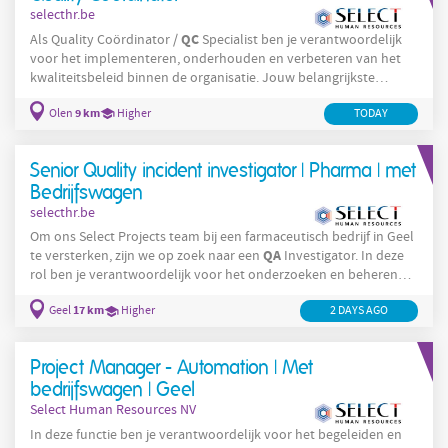
selecthr.be
QC
Als Quality Coördinator /
Specialist ben je verantwoordelijk
voor het implementeren, onderhouden en verbeteren van het
kwaliteitsbeleid binnen de organisatie. Jouw belangrijkste
verantwoordelijkheden: Kwaliteitsmanagementsysteem (QMS)
9 km
Olen
Higher
TODAY
Implementeren, onderhouden en up-to-date houden van het
Quality Management System (QMS). Beheer van
kwaliteitsdocumentatie, procedures en werkinstructies.
Senior Quality incident investigator | Pharma | met
Samenwerken met een internationaal QA-team. HACCP &
Bedrijfswagen
selecthr.be
Om ons Select Projects team bij een farmaceutisch bedrijf in Geel
QA
te versterken, zijn we op zoek naar een
Investigator. In deze
rol ben je verantwoordelijk voor het onderzoeken en beheren
van kwaliteitsincidenten, zowel proces- als
17 km
Geel
Higher
2 DAYS AGO
contaminatiegerelateerd, binnen de verschillende productie-
eenheden. Je maakt deel uit van het Manufacturing Process
Specialist-team, een diverse groep die kwaliteitsincidenten
Project Manager - Automation | Met
onderzoekt. Verantwoordelijkheden: Start
kwaliteitsonderzoeken na
bedrijfswagen | Geel
Select Human Resources NV
In deze functie ben je verantwoordelijk voor het begeleiden en