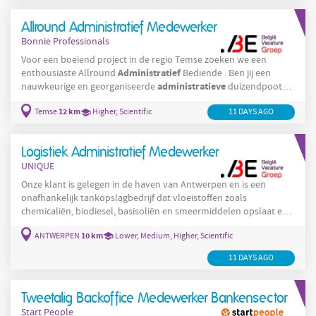
Administratief
internationale omgeving? Dan is deze functie als
Medewerker
Sales Support wellicht iets voor jou. Als
Allround Administratief Medewerker
Bonnie Professionals
Voor een boeiend project in de regio Temse zoeken we een
Administratief
enthousiaste Allround
Bediende . Ben jij een
administratieve
nauwkeurige en georganiseerde
duizendpoot
communicatie
met een passie voor structuur,
en ondersteuning?
12 km
Temse
Higher, Scientific
11 DAYS AGO
Dan is dit project écht iets voor jou! Je krijgt een gevarieerd en
uitdagend takenpakket binnen een dynamisch bedrijf, waar je
administratieve
een cruciale rol speelt in het commerciële en
Logistiek Administratief Medewerker
UNIQUE
Onze klant is gelegen in de haven van Antwerpen en is een
onafhankelijk tankopslagbedrijf dat vloeistoffen zoals
chemicaliën, biodiesel, basisoliën en smeermiddelen opslaat en
verwerkt in moderne terminals in Nederland en België.
10 km
ANTWERPEN
Lower, Medium, Higher, Scientific
administratief
Functiebeschrijving Description Ben jij
sterk en
heb je ervaring in de logistieke sector? Voor een internationaal
11 DAYS AGO
bedrijf
Customer
expeditie
actief
zoeken we een
service &
Tweetalig Backoffice Medewerker Bankensector
Start People