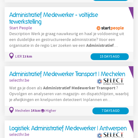
voorraadverwerking; Je doet de nodige voorraadcontroles; Je
werkt in een operationele omgeving.
Administratief Medewerker - voltijdse
tewerkstelling
Start People
Description Werk je graag nauwkeurig en haal je voldoening uit
een duidelijke en gestructureerde administratie? Voor een
Administratief
organisatie in de regio Lier zoeken we een
Medewerker
die zich goed voelt in een functie met vaste
13 km
LIER
15 DAYS AGO
processen en een stabiele werkomgeving. Je zorgt ervoor dat
administratieve
gegevens correct verwerkt en bijgehouden
worden. Je werkt volgens een vaste structuur en draagt bij aan
Administratief Medewerker Transport | Mechelen
een efficiënte
selecthr.be
Administratief
Medewerker
Transport
Wat ga je doen als
?
Opvolgen en analyseren van magazijn- en dispatchlijsten, waarbij
je afwijkingen en knelpunten detecteert Inplannen en
ondersteunen van transportactiviteiten Registreren, analyseren
14 km
Mechelen
Higher
7 DAYS AGO
en opvolgen van non-conformiteiten binnen dispatch en
operations Verwerken, controleren en valideren van
operationele data (correctheid en volledigheid)
Logistiek Administratief Medewerker | Antwerpen
Probleemoplossing bij operationele blokkades of
selecthr.be