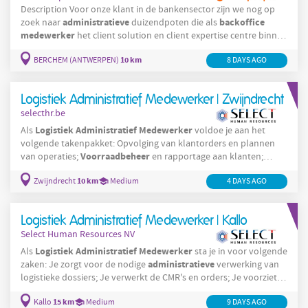
Description Voor onze klant in de bankensector zijn we nog op
administratieve
backoffice
zoek naar
duizendpoten die als
medewerker
het client solution en client expertise centre binnen
Verzekeringen
KBC
ondersteunen. Je bent verantwoordelijk
10 km
BERCHEM (ANTWERPEN)
administratieve
8 DAYS AGO
voor de volledige
verwerking en calls
betreffende diverse verzekeringsattesten . Je voert verder
administratieve
verschillende
Logistiek Administratief Medewerker | Zwijndrecht
selecthr.be
Logistiek
Administratief
Medewerker
Als
voldoe je aan het
volgende takenpakket: Opvolging van klantorders en plannen
Voorraadbeheer
van operaties;
en rapportage aan klanten;
Administratieve
taken zoals dossierbeheer en facturatie; Fysieke
10 km
Zwijndrecht
Medium
4 DAYS AGO
controles in het magazijn; Continu streven naar verbetering van
werkmethodes en efficiëntie.
Logistiek Administratief Medewerker | Kallo
Select Human Resources NV
Logistiek
Administratief
Medewerker
Als
sta je in voor volgende
administratieve
zaken: Je zorgt voor de nodige
verwerking van
logistieke dossiers; Je verwerkt de CMR's en orders; Je voorziet
het nodige papierwerk; Je staat voor een juiste dienstverlening
15 km
Kallo
Medium
9 DAYS AGO
naar collega's en klanten; Je doet het nodige voor een correct