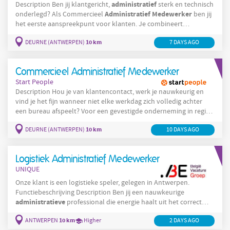
administratief
Description Ben jij klantgericht,
sterk en technisch
Administratief
Medewerker
onderlegd? Als Commercieel
ben jij
het eerste aanspreekpunt voor klanten. Je combineert
administratieve
taken met technische adviesverlening en zorgt
10 km
DEURNE (ANTWERPEN)
7 DAYS AGO
ervoor dat elke klant wordt geholpen. Solliciteer snel voor deze
job in Sint-Niklaas! Je verwelkomt klanten en helpt hen verder
met hun aanvraag of reservatie. Je geeft
Commercieel Administratief Medewerker
Start People
Description Hou je van klantencontact, werk je nauwkeurig en
vind je het fijn wanneer niet elke werkdag zich volledig achter
een bureau afspeelt? Voor een gevestigde onderneming in regio
administratieve
Sint-Niklaas zoeken we een commercieel
collega
10 km
DEURNE (ANTWERPEN)
10 DAYS AGO
die mee instaat voor de dagelijkse verhuuractiviteiten. Je
administratie
begeleidt klanten, verzorgt de
en houdt mee een
oogje op het materiaal dat binnenkomt en buitengaat. Een job
Logistiek Administratief Medewerker
dus voor iemand die
UNIQUE
Onze klant is een logistieke speler, gelegen in Antwerpen.
Functiebeschrijving Description Ben jij een nauwkeurige
administratieve
professional die energie haalt uit het correct
verwerken van orders, documenten en facturen? Heb je ervaring
10 km
ANTWERPEN
administratieve
Higher
2 DAYS AGO
met
opvolging en werk je graag in een