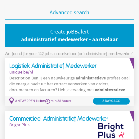
Advanced search
Create joBBalert
administratief medewerker - aartselaar
We found for you: 142
jobs in aartselaar for 'administratief medewerker'
Logistiek Administratief Medewerker
unique.be/nl
administratieve
Description Ben jij een nauwkeurige
professional
die energie haalt uit het correct verwerken van orders,
administratieve
documenten en facturen? Heb je ervaring met
opvolging en werk je graag in een internationale omgeving? Dan
10 km
ANTWERPEN
Administratief
min 38 hours
Medewerker
3 DAYS AGO
is deze functie als
Sales Support
Administratief
Medewerker
wellicht iets voor jou. Als
ondersteun je het sales team
Commercieel Administratief Medewerker
Bright Plus