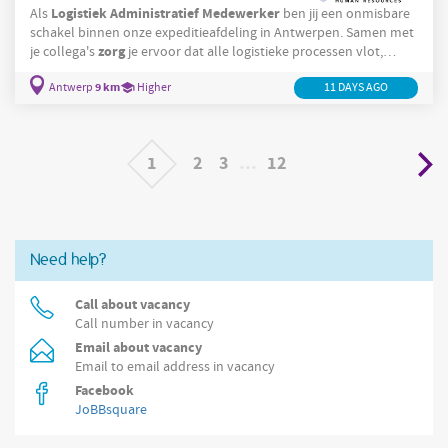
Logistiek
Administratief
Medewerker
Als
ben jij een onmisbare
schakel binnen onze expeditieafdeling in Antwerpen. Samen met
zorg
je collega's
je ervoor dat alle logistieke processen vlot,
efficiënt en nauwkeurig verlopen. Je werkt nauw samen met
9 km
Customer
Antwerp
Higher
11 DAYS AGO
Service en krijgt de kans om actief bij te dragen aan de
verdere optimalisatie van onze logistieke werking. Wat ga je
doen? Je bereidt pickingorders voor,
1
2
3
…
12
Need help?
Call about vacancy
Call number in vacancy
Email about vacancy
Email to email address in vacancy
Facebook
JoBBsquare