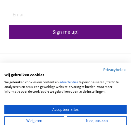
Sign me up!
Privacybeleid
Wij gebruiken cookies
© 2026 JOBBSQUARE
We gebruiken cookies om content en
advertenties
te personaliseren , traffic te
analyseren en om u een geweldige website-ervaring te bieden. Voor meer
informatie over de cookies die we gebruiken opent u de instellingen.
NEDERLANDS
FRANÇAIS
ENGLISH
Accepteer alles
Weigeren
Nee, pas aan