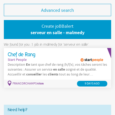
Advanced search
Create joBBalert
serveur en salle - malmedy
We found for you: 1
job in malmedy for 'serveur en salle'
Chef de Rang
Start People
En
Description
tant que chef de rang (h/f/x), vos tâches seront les
en
salle
suivantes : Assurer un service
soigné et de qualité.
conseiller
clients
Accueillir et
les
tout au long de leur
expérience
déroulement
en
Veiller au bon
du service
6 km
FRANCORCHAMPS
9 DAYS AGO
collaboration avec l'équipe. Garantir la satisfaction de la
clientèle
dans un
Need help?