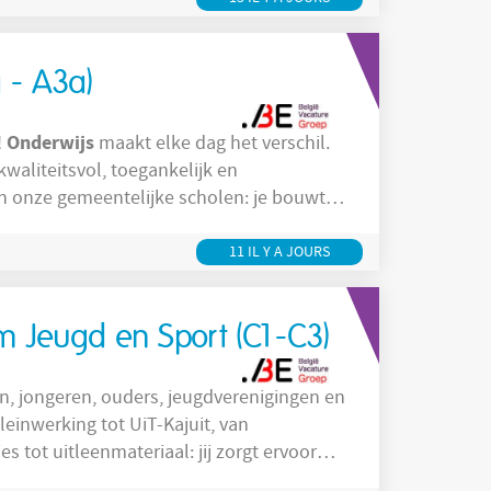
 - A3a)
Onderwijs
!
maakt elke dag het verschil.
waliteitsvol, toegankelijk en
nderwijspartners
in Wemmel rond
 maatschappelijke thema’s die
11 IL Y A JOURS
m Jeugd en Sport (C1-C3)
n, jongeren, ouders, jeugdverenigingen en
leinwerking tot UiT-Kajuit, van
s tot uitleenmateriaal: jij zorgt ervoor
endelijk geholpen worden. Je bent