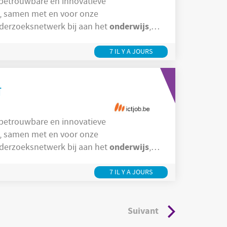
 betrouwbare en innovatieve
n, samen met en voor onze
onderwijs
derzoeksnetwerk bij aan het
,
rgen. De missie van Belnet is het beheren
iten, hogescholen, onderzoekscentra en
7 IL Y A JOURS
tevens als toegangspoort tot
t
 betrouwbare en innovatieve
n, samen met en voor onze
onderwijs
derzoeksnetwerk bij aan het
,
rgen. De missie van Belnet is het beheren
iten, hogescholen, onderzoekscentra en
7 IL Y A JOURS
tevens als toegangspoort tot
Suivant