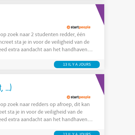
eed extra aandacht aan het handhaven
eren van de
 klanten in de verschillende
13 IL Y A JOURS
...)
eed extra aandacht aan het handhaven
eren van de
e klanten in de verschillende zwemzones
13 IL Y A JOURS