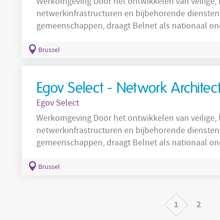
Werkomgeving Door het ontwikkelen van veilige,
netwerkinfrastructuren en bijbehorende dienste
gemeenschappen, draagt Belnet als nationaal on
onderzoek en de publieke dienstverlening van mo
van een hoogperformant netwerk voor universite
Brussel
overheidsdiensten. Het Belnet-netwerk fungeert 
Egov Select - Network Architec
Egov Select
Werkomgeving Door het ontwikkelen van veilige,
netwerkinfrastructuren en bijbehorende dienste
gemeenschappen, draagt Belnet als nationaal on
onderzoek en de publieke dienstverlening van mo
van een hoogperformant netwerk voor universite
Brussel
overheidsdiensten. Het Belnet-netwerk fungeert 
1
2