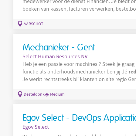
medewerker voor de dienst Financiën. Je biedt ondersteuning op de afdeling boekhouding:
boeken van kassen, facturen verwerken, bestelbonnen nakijken, vragen rond BTW
uitzoeken, enz. Company Stad Aarschot. Profile Je bent in het bezit van een hoger
onderwijs
secundair
AARSCHOT
Mechanieker - Gent
Select Human Resources NV
Heb je een passie voor machines ? Steek je graag de
re
functie als onderhoudsmechanieker ben jij dé
Je werkt rechtstreeks bij klanten on site regio Ge
optimaal blijven draaien. Jouw taken: Monteren en demonteren van machineonderdelen,
dichtingen, lagers, assen Controleren en afstellen van passingen en mechanische
Desteldonk
Medium
aandrijvingen (koppelingen,
Egov Select - DevOps Applica
Egov Select