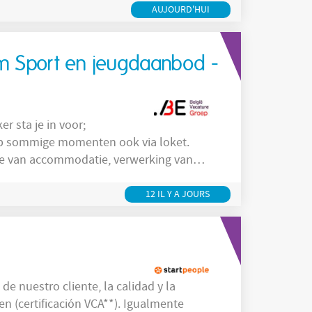
en, verenigingen en collega’s. Je luistert,
AUJOURD'HUI
am Sport en jeugdaanbod -
n op sommige momenten ook via loket.
atie van accommodatie, verwerking van
 communicatie, offertes opvragen,…
als het personeelsoverleg,
12 IL Y A JOURS
n (certificación VCA**). Igualmente