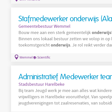
op De Ster zodat de
Stafmedewerker onderwijs (A1a
Gemeentebestuur Wemmel
onderwijs
Bouw mee aan een sterk gemeentelijk
Binnen ons lokaal bestuur zetten we volop in op k
onderwijs
toekomstgericht
. Je rol reikt verder dan onze gemeentelijke scholen: je bouwt
o
mee aan de samenwerking met alle scholen en
onderwijskansen
capaciteit en aanbod, gelijke
en
Wemmel
Scientific
Administratief Medewerker tea
Stadsbestuur Harelbeke
Bij team Jeugd werk je mee aan alles wat kindere
vrijwilligers in Harelbeke vooruithelpt. Van speelp
jeugdverenigingen tot zaalreservaties, van subsidie
dat de administratie klopt en dat mensen snel en vri