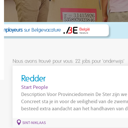
 employeurs
sur Belgievacature
Nous avons trouvé pour vous: 22
jobs pour 'onderwijs'
Redder
Start People
Description Voor Provinciedomein De Ster zij
Concreet sta je in voor de veiligheid van de zwe
besteed extra aandacht aan het handhaven van d
zwemzones. 1. Verzekeren van de reddingsdienst en toezien op de veiligheid van de
klanten in de verschillende zwemzones op De Ster
SINT-NIKLAAS