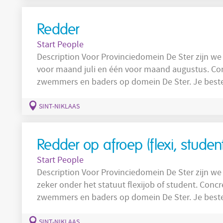
hygiënische manier
Redder
Start People
Description Voor Provinciedomein De Ster zijn we op zoek naar 2 studenten redder, één
voor maand juli en één voor maand augustus. Concreet sta je in voor de veiligheid van de
zwemmers en baders op domein De Ster. Je best
van de goede orde rondom de verschillende zwemzones. 1. Verzek
reddingsdienst en toezien op de veiligheid van de
SINT-NIKLAAS
Redder op afroep (flexi, student, 
Start People
Description Voor Provinciedomein De Ster zijn we op zoek naar redders op afroep, dit kan
zeker onder het statuut flexijob of student. Concreet sta je in voor de veiligheid van de
zwemmers en baders op domein De Ster. Je best
van de goede orde rondom de verschillende zwemzones. 1. Verzek
reddingsdienst en toezien op de veiligheid van d
SINT-NIKLAAS