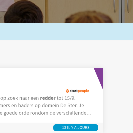
redder
n we op zoek naar een
tot 15/9.
mmers en baders op domein De Ster. Je
e goede orde rondom de verschillende
 zodat de klanten op een veilige en
13 IL Y A JOURS