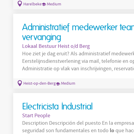
vaak het eerste aanspreekpunt voor ouders, jonger
Harelbeke
Medium
zoekt mee naar oplossingen en zorgt
Administratief medewerker te
vervanging
Lokaal Bestuur Heist o/d Berg
Hoe ziet je dag eruit? Als administratief medewerker sta je in voor;
Eerstelijnsdienstverlening via mail, telefonie e
Administratie op vlak van inschrijvingen, reserv
subsidies, aanmaken bestelbonnen, schriftelijke
Bijwonen en ondersteuning van vergaderingen zo
Heist-op-den-Berg
Medium
teamvergaderingen,… Uitrol van de digitalisering
Electricista Industrial
Start People
Description Descripción del puesto En la empresa de nuestro cliente, la calidad y la
lo
seguridad son fundamentales en todo
que hace