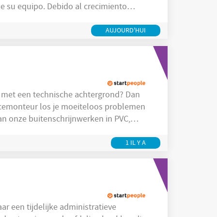
e su equipo. Debido al crecimiento
trial motivado que marque una verdadera
ntro de su organización. Tu rol: Realizar intervenciones en el
AUJOURD'HUI
icemonteur los je moeiteloos problemen
van onze buitenschrijnwerken in PVC,
en jij bent degene die ervoor zorgt dat
1 IL Y A