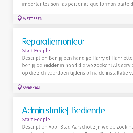
importantes son las personas que forman parte d
constante, están buscando un Electricista Indus
diferencia de
WETTEREN
Reparatiemonteur
Start People
Description Ben jij een handige Harry of Hanriette met een technische achtergrond? Dan
redder
ben jij de
in nood die we zoeken! Als serv
op die zich voordoen tijdens of na de installatie 
aluminium of hout. Voor ons is nazorg essentieel, 
onze klanten tevreden blijven. Jouw verantwoordelijkheden: Uitvoeren van herstellingen
OVERPELT
bij klanten
Administratief Bediende
Start People
Description Voor Stad Aarschot zijn we op zoek naar een tijdelijke administratieve