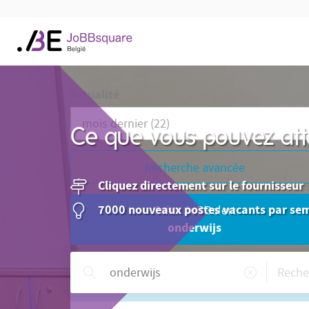
Actualité
Ce que vous pouvez att
Recherche avancée
Cliquez directement sur le fournisseur
7000 nouveaux postes vacants par se
Créer JoBBalert
onderwijs
Besoin d'aide ?