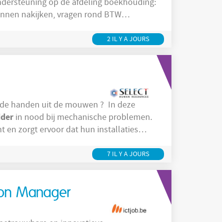
2 IL Y A JOURS
 handen uit de mouwen ? In deze
dder
in nood bij mechanische problemen.
nt en zorgt ervoor dat hun installaties
7 IL Y A JOURS
tion Manager