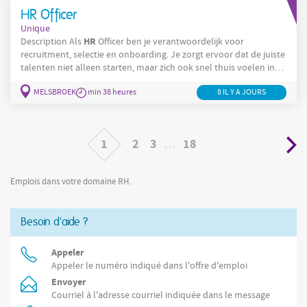
ondersteuning. Opstellen en beheren van
HR Officer
arbeidsovereenkomsten en sociale documenten Administratief
Unique
opvolgen van
HR
Description Als
Officer ben je verantwoordelijk voor
recruitment, selectie en onboarding. Je zorgt ervoor dat de juiste
talenten niet alleen starten, maar zich ook snel thuis voelen in
onze organisatie. Recruitment & selectie: Opstellen en publiceren
MELSBROEK
min 38 heures
8 IL Y A JOURS
van vacatures via diverse rekruteringskanalen Actief opvolgen
van kandidaten en voeren van telefonische en face-to-face
screenings Organiseren en begeleiden van
1
2
3
…
18
Emplois dans votre domaine RH.
Besoin d'aide ?
Appeler
Appeler le numéro indiqué dans l'offre d'emploi
Envoyer
Courriel à l'adresse courriel indiquée dans le message