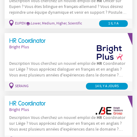
HR
Description Vous cherchez un nouvel emploi de
Officer sur
Eupen ? Vous êtes bilingue en français-allemand ? Vous désirez
rejoindre une équipe dynamique et venir en support ? Postulez-
HR
maintenant ! En tant que
Officer , vos tâches seront les
EUPEN
Lower, Medium, Higher, Scientific
1 IL Y A
suivantes : Vous assurez la gestion administrative relative à
HR
l'administration du personnel ; Vous êtes le point de contact
pour les collaborateurs francophones et
HR Coordinator
Bright Plus
HR
Description Vous cherchez un nouvel emploi de
Coordinator
sur Liège ? Vous appréciez dialoguer en français et en anglais ?
Vous avez plusieurs années d'expériences dans le domaine ?
HR
Postulez maintenant ! En tant que
Coordinator , nos tâches
SERAING
14 IL Y A JOURS
sont les suivantes : Vous assurez le suivi administratif RH et
accompagnez les collaborateurs dans leurs questions relatives
aux
HR Coordinator
Bright Plus
HR
Description Vous cherchez un nouvel emploi de
Coordinator
sur Liège ? Vous appréciez dialoguer en français et en anglais ?
Vous avez plusieurs années d'expériences dans le domaine ?
HR
Postulez maintenant ! En tant que
Coordinator , nos tâches