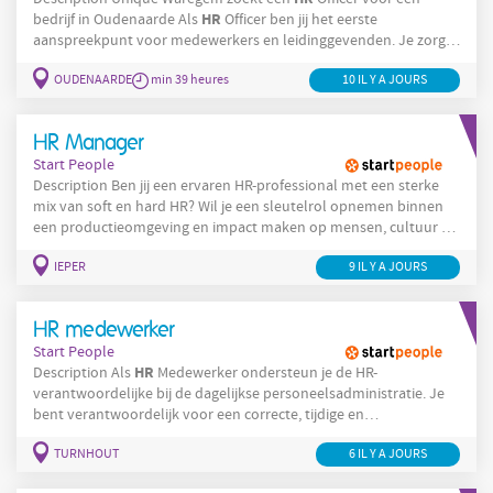
HR
bedrijf in Oudenaarde Als
Officer ben jij het eerste
aanspreekpunt voor medewerkers en leidinggevenden. Je zorgt
ervoor dat alle HR-processen correct, efficiënt en empathisch
OUDENAARDE
min 39 heures
10 IL Y A JOURS
verlopen. Je takenpakket omvat onder meer: Vacatures
opstellen — Je schrijft en publiceert vacatures, beheert instroom
en neemt deel aan jobbeurzen om nieuw talent aan te trekken.
HR Manager
Onboarding
Start People
Description Ben jij een ervaren HR-professional met een sterke
mix van soft en hard HR? Wil je een sleutelrol opnemen binnen
een productieomgeving en impact maken op mensen, cultuur en
HR
organisatie? Dan is deze functie als
Manager te regio Ieper iets
IEPER
HR
9 IL Y A JOURS
voor jou! Als
Manager ben je verantwoordelijk voor het
volledige HR-beleid op site. Je combineert operationele HR-taken
met strategisch advies en bent een belangrijke
HR medewerker
Start People
HR
Description Als
Medewerker ondersteun je de HR-
verantwoordelijke bij de dagelijkse personeelsadministratie. Je
bent verantwoordelijk voor een correcte, tijdige en
gestructureerde opvolging van diverse administratieve HR-
TURNHOUT
6 IL Y A JOURS
processen. Dankzij jouw nauwkeurige aanpak verlopen dossiers
vlot en kunnen medewerkers rekenen op een professionele