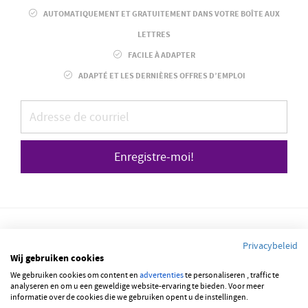
AUTOMATIQUEMENT ET GRATUITEMENT DANS VOTRE BOÎTE AUX
LETTRES
FACILE À ADAPTER
ADAPTÉ ET LES DERNIÈRES OFFRES D’EMPLOI
Enregistre-moi!
Privacybeleid
Wij gebruiken cookies
We gebruiken cookies om content en
© 2026 JOBBSQUARE
advertenties
te personaliseren , traffic te
analyseren en om u een geweldige website-ervaring te bieden. Voor meer
informatie over de cookies die we gebruiken opent u de instellingen.
NEDERLANDS
FRANÇAIS
ENGLISH