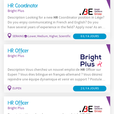
HR
employee data, as well as file and archive
documents;
HR Coordinator
Bright Plus
HR
Description Looking for a new
Coordinator position in Liège?
Do you enjoy communicating in French and English? Do you
have several years of experience in the field? Apply now! As an
HR
Coordinator , your responsibilities will include: You will
SERAING
HR
Lower, Medium, Higher, Scientific
6 IL Y A JOURS
handle
administrative tasks and support employees with
their HR-related questions; You will manage and update
HR
employee data, as well as file and archive
documents; You
HR Officer
will
Bright Plus
HR
Description Vous cherchez un nouvel emploi de
Officer sur
Eupen ? Vous êtes bilingue en français-allemand ? Vous désirez
rejoindre une équipe dynamique et venir en support ? Postulez-
HR
maintenant ! En tant que
Officer , vos tâches seront les
EUPEN
2 IL Y A JOURS
suivantes : Vous assurez la gestion administrative relative à
HR
l'administration du personnel ; Vous êtes le point de contact
pour les collaborateurs
HR Officer
Bright Plus