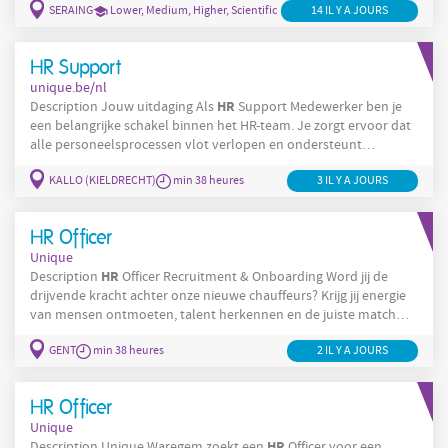
SERAING
Lower, Medium, Higher, Scientific
14 IL Y A JOURS
sont les suivantes : Vous assurez le suivi administratif RH et
accompagnez les collaborateurs dans leurs questions relatives
aux ressources humaines. Vous
HR Support
unique.be/nl
HR
Description Jouw uitdaging Als
Support Medewerker ben je
een belangrijke schakel binnen het HR-team. Je zorgt ervoor dat
alle personeelsprocessen vlot verlopen en ondersteunt
daarnaast de interne communicatie en organisatie van
KALLO (KIELDRECHT)
min 38 heures
3 IL Y A JOURS
personeelsevents. Je verantwoordelijkheden Beheer en
personeelsadministratie
verwerking van
voor in-, door- en
uitstroom van arbeiders, bedienden en chauffeurs. Opmaak van
HR Officer
arbeidsovereenkomsten,
Unique
HR
Description
Officer Recruitment & Onboarding Word jij de
drijvende kracht achter onze nieuwe chauffeurs? Krijg jij energie
van mensen ontmoeten, talent herkennen en de juiste match
maken? Ben je iemand die gemakkelijk contact legt en zich
GENT
min 38 heures
2 IL Y A JOURS
helemaal thuis voelt tussen chauffeurs, operationele profielen
en mensen met een hands-on mentaliteit? Dan ben jij misschien
HR
wel de collega die we zoeken. Als
Officer
HR Officer
Unique
HR
Description Unique Waregem zoekt een
Officer voor een