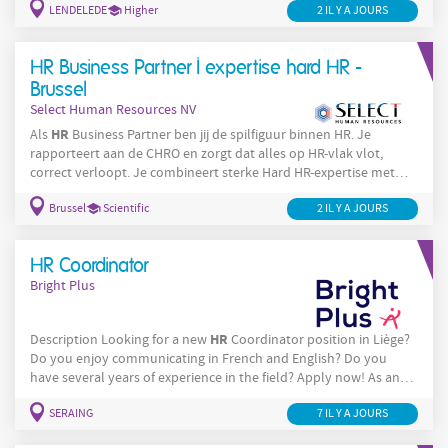
LENDELEDE
Higher
HR
2 IL Y A JOURS
HR
Lendelede zoeken we een
Officer die zowel hard als soft
combineert. Je komt terecht in een gevarieerde functie met veel
afwisseling en verantwoordelijkheid. Wat ga je doen? Je bent een
HR Business Partner I expertise hard HR -
vaste
Brussel
Select Human Resources NV
HR
Als
Business Partner ben jij de spilfiguur binnen HR. Je
rapporteert aan de CHRO en zorgt dat alles op HR-vlak vlot,
correct verloopt. Je combineert sterke Hard HR-expertise met
een pragmatische en mensgerichte aanpak. Je bent een
Brussel
Scientific
2 IL Y A JOURS
betrouwbare partner voor management én medewerkers. Jouw
HR
verantwoordelijkheden: Payroll &
administratie Je zorgt voor
een correcte en tijdige payroll, samen met de externe partner (SD
HR Coordinator
Worx) Je beheert contracten,
Bright Plus
HR
Description Looking for a new
Coordinator position in Liège?
Do you enjoy communicating in French and English? Do you
have several years of experience in the field? Apply now! As an
HR
Coordinator , your responsibilities will include: You will
SERAING
HR
7 IL Y A JOURS
handle
administrative tasks and support employees with
their HR-related questions; You will manage and update