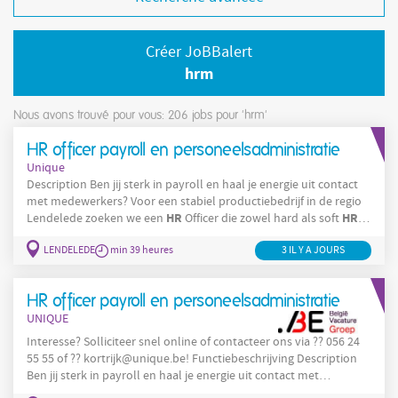
Créer JoBBalert
hrm
Nous avons trouvé pour vous: 206
jobs pour 'hrm'
HR officer payroll en personeelsadministratie
Unique
Description Ben jij sterk in payroll en haal je energie uit contact
met medewerkers? Voor een stabiel productiebedrijf in de regio
HR
HR
Lendelede zoeken we een
Officer die zowel hard als soft
combineert. Je komt terecht in een gevarieerde functie met veel
LENDELEDE
min 39 heures
3 IL Y A JOURS
afwisseling en verantwoordelijkheid. Wat ga je doen? Je bent een
vaste waarde binnen de HR-afdeling en ondersteunt zowel de
administratieve als menselijke kant van HR. Payroll &
HR officer payroll en personeelsadministratie
UNIQUE
Interesse? Solliciteer snel online of contacteer ons via ?? 056 24
55 55 of ?? kortrijk@unique.be! Functiebeschrijving Description
Ben jij sterk in payroll en haal je energie uit contact met
medewerkers? Voor een stabiel productiebedrijf in de regio