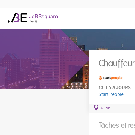
Chauffeur 
13 IL Y A JOURS
Start People
GENK
Tâches et re