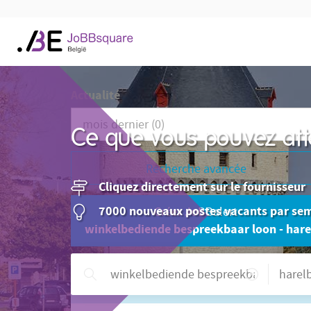
Actualité
Ce que vous pouvez att
Recherche avancée
Cliquez directement sur le fournisseur
7000 nouveaux postes vacants par se
Créer JoBBalert
winkelbediende bespreekbaar loon - har
Besoin d'aide ?