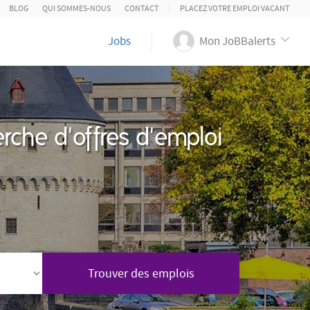
BLOG
QUI SOMMES-NOUS
CONTACT
PLACEZ VOTRE EMPLOI VACANT
Jobs
Mon JoBBalerts
rche d'offres d'emploi
Trouver des emplois