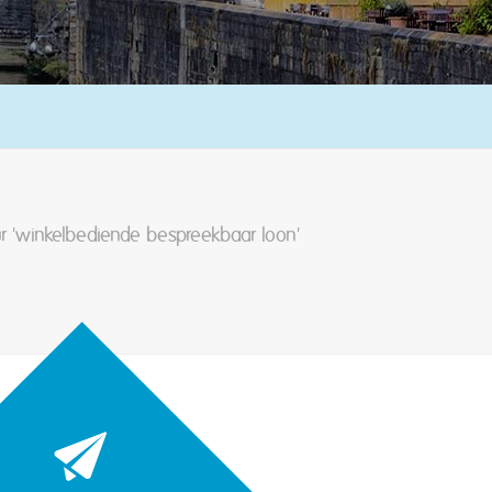
r 'winkelbediende bespreekbaar loon'