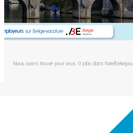
 employeurs
sur Belgievacature
Nous avons trouvé pour vous: 0
jobs dans harelbekepou