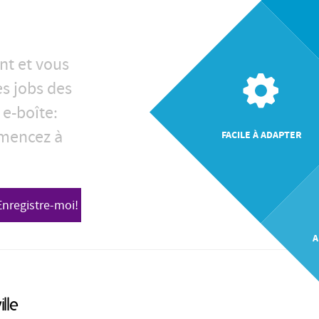
nt et vous
es jobs des
 e-boîte:
mencez à
FACILE À ADAPTER
Enregistre-moi!
A
ille