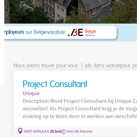
 employeurs
sur Belgievacature
Nous avons trouvé pour vous: 1
job dans wanzepour 'pr
Project Consultant
Unique
Description Word Project Consultant bij Unique Career: een unieke kans om je carrière te
versnellen! Als Project Consultant krijg je de mogelijkheid om in korte tijd enorm veel
ervaring op te doen door te werken aan verschille
zult je vastbijten in uiteenlopende office-functies
Supp
Administratie, Human Resources, Logistiek,
25 km
SINT-NIKLAAS
min 40 heures