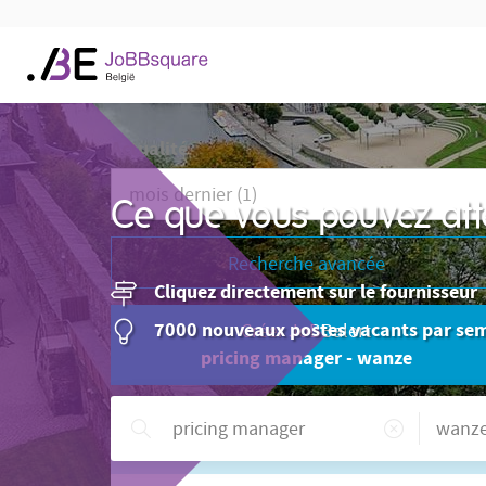
Actualité
Ce que vous pouvez att
Recherche avancée
Cliquez directement sur le fournisseur
7000 nouveaux postes vacants par se
Créer JoBBalert
pricing manager - wanze
Besoin d'aide ?