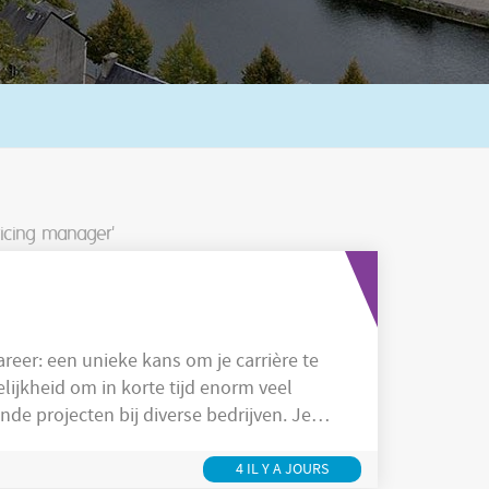
icing manager'
nde projecten bij diverse bedrijven. Je
 zoals Inside Sales, Customer Service,
ly
Management
Chain, Buying,
4 IL Y A JOURS