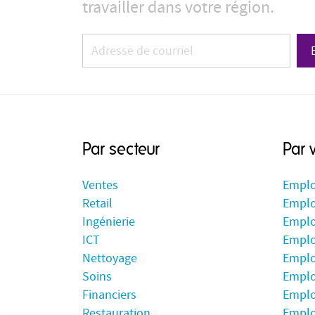
travailler dans votre région.
Par secteur
Par v
Ventes
Emplo
Retail
Emplo
Ingénierie
Emplo
ICT
Emplo
Nettoyage
Emplo
Soins
Emplo
Financiers
Emplo
Restauration
Emplo