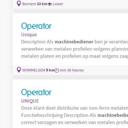
23 km
Bornem
Lower
Operator
Unique
machinebediener
Description Als
ben je verantwo
verwerken van metalen profielen volgens planning en klan
metalen platen en profielen op maat volgens zaagplannen Instellen e
zaagmachines ( SAP -gestuurd) Verpakken van materialen volgens klantspecifieke
instructies Beheer van reststukken en voorraad Intern transporteren van afgewerkte orders
9 km
WOMMELGEM
min 38 heures
Sorteren
Operator
UNIQUE
Onze klant doet distributie van non-ferro metalen 
machinebedi
Functiebeschrijving Description Als
correct verzagen en verwerken van metalen profie