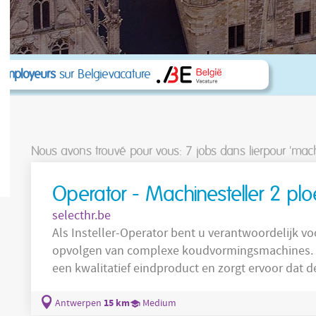
 employeurs
sur Belgievacature
Nous avons trouvé pour vous: 7
jobs dans lierpour 'mac
Operator - Machinesteller 2 pl
selecthr.be
Als Insteller-Operator bent u verantwoordelijk vo
opvolgen van complexe koudvormingsmachines. U 
een kwalitatief eindproduct en zorgt ervoor dat de
Uw taken: Instellen, ombouwen en afregelen van slagmachines volgens technische
specificaties. Bedienen en opvolgen van het productieproces met aandacht voor
15 km
Antwerpen
Medium