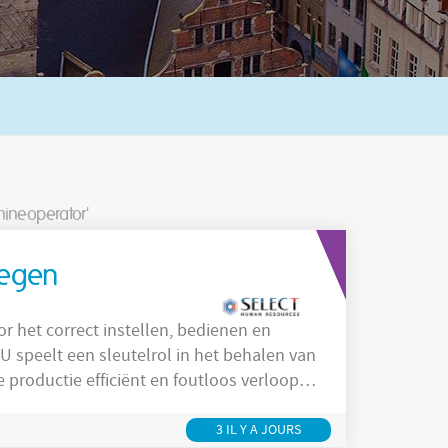
hineoperator'
oegen
or het correct instellen, bedienen en
speelt een sleutelrol in het behalen van
 productie efficiënt en foutloos verloopt.
3 IL Y A JOURS