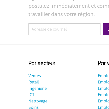
postulez immédiatement et com
travailler dans votre région.
Par secteur
Par v
Ventes
Emplo
Retail
Emplo
Ingénierie
Emplo
ICT
Emplo
Nettoyage
Emplo
Soins
Emplo