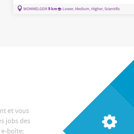
Verzagen van metalen platen en profielen op maat volge
bedienen van zaagmachines ( SAP -gestuurd) Verpakken van materialen volgens
9 km
WOMMELGEM
Lower, Medium, Higher, Scientific
klantspecifieke instructies
nt et vous
es jobs des
 e-boîte: