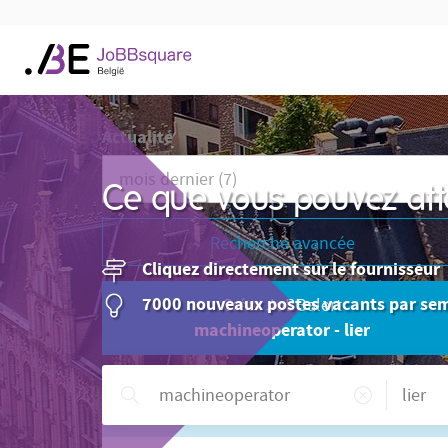
Actualité
Ce que vous pouvez att
Recherche avancée
Cliquez directement sur le fournisseur
7000 nouveaux postes vacants par se
Créer JoBBalert
machineoperator - lier
Besoin d'aide ?