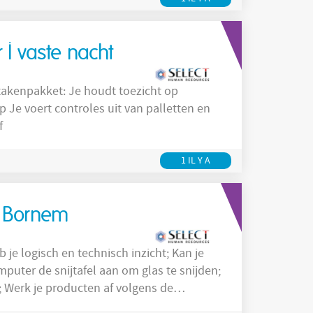
I vaste nacht
Je houdt toezicht op
f
1 IL Y A
| Bornem
de