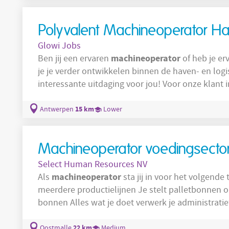
rendement en kwaliteit. Controleren van afgew
Polyvalent Machineoperator Ha
Glowi Jobs
machineoperator
Ben jij een ervaren
of heb je er
je je verder ontwikkelen binnen de haven- en log
interessante uitdaging voor jou! Voor onze klant in Antwerpen zijn wij op zoek naar
gemotiveerde en polyvalente machineoperatoren. 
klanten in België en krijgt de kans om je vaardigh
15 km
Antwerpen
Lower
opleidingen. Heb je ervaring met één of meerdere
Machineoperator voedingsector
Select Human Resources NV
machineoperator
Als
sta jij in voor het volgende takenpakket: 
meerdere productielijnen Je stelt palletbonnen op Je voert controles uit van palletten en
bonnen Alles wat je doet verwerk je administratie
22 km
Oostmalle
Medium