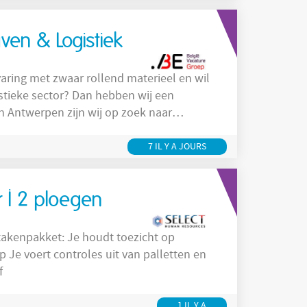
erkte
ven & Logistiek
varing met zwaar rollend materieel en wil
istieke sector? Dan hebben wij een
Je wordt ingezet bij verschillende
eden verder uit te breiden dankzij interne
7 IL Y A JOURS
 I 2 ploegen
Je houdt toezicht op
f
1 IL Y A