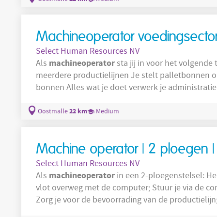
Machineoperator voedingsector 
Select Human Resources NV
machineoperator
Als
sta jij in voor het volgende takenpakket: 
meerdere productielijnen Je stelt palletbonnen op Je voert controles uit van palletten en
bonnen Alles wat je doet verwerk je administratie
22 km
Oostmalle
Medium
Machine operator | 2 ploegen 
Select Human Resources NV
machineoperator
Als
in een 2-ploegenstelsel: Heb je logisch en technisch inzicht; Kan je
vlot overweg met de computer; Stuur je via de computer de snijtafel aan om glas te snijden;
Zorg je voor de bevoorrading van de productielijn; Werk je producten af volgens 
productielijst .