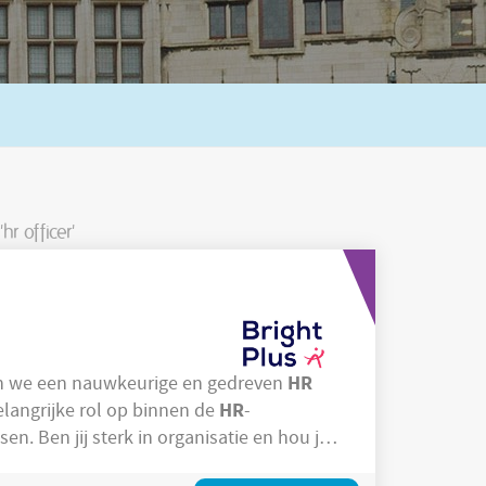
hr officer'
HR
r zoeken we een nauwkeurige en gedreven
HR
elangrijke rol op binnen de
-
sen. Ben jij sterk in organisatie en hou je
HR
van afwisseling? Solliciteer dan snel! Jouw takenpakket: Je beheert de
-administratie