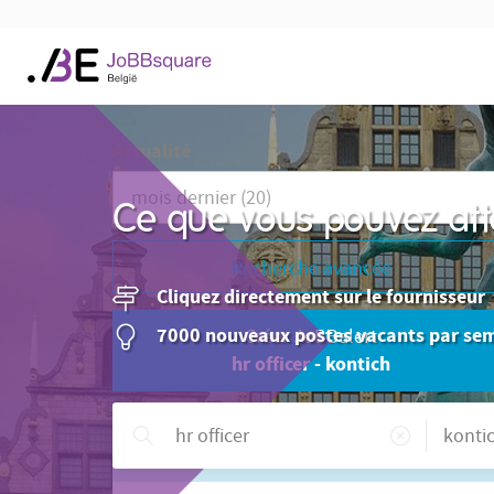
Actualité
Ce que vous pouvez att
Recherche avancée
Cliquez directement sur le fournisseur
7000 nouveaux postes vacants par se
Créer JoBBalert
hr officer - kontich
Besoin d'aide ?