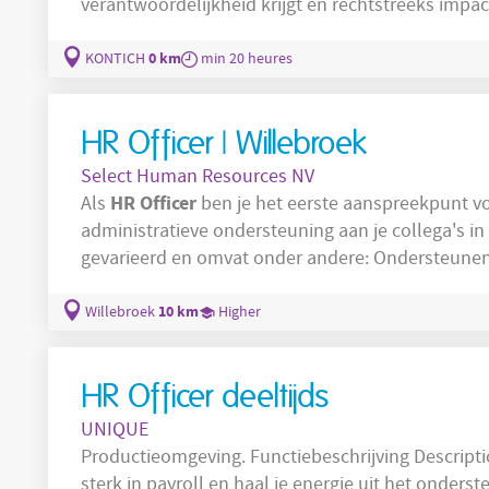
verantwoordelijkheid krijgt en rechtstreeks impa
HR
Officer
naar een
voor een bedrijf in Kontich. 
en maakt deel uit van een internationale groep,
0 km
KONTICH
min 20 heures
HR Officer | Willebroek
Select Human Resources NV
HR
Officer
Als
ben je het eerste aanspreekpunt v
administratieve ondersteuning aan je collega's in
gevarieerd en omvat ond
administratie. Coördineren van een warm en professioneel onboardingtraject voor nieuwe
medewerkers. Opvolgen van afwezigheden, arbeidsongevallen en opleidingen. Fungeren
10 km
Willebroek
Higher
als toegankelijk
HR Officer deeltijds
UNIQUE
sterk in payroll en haal je energie uit het onder