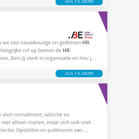
14 IL Y A JOURS
HR
r zoeken we een nauwkeurige en gedreven
HR
elangrijke rol op binnen de
-
sen. Ben jij sterk in organisatie en hou je
HR
van afwisseling? Solliciteer dan snel! Jouw takenpakket: Je beheert de
-administratie
ocumenten, en
13 IL Y A JOURS
 voor recruitment, selectie en
 niet alleen starten, maar zich ook snel