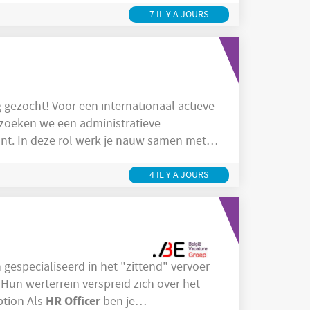
o-face screenings Organiseren en begeleiden van
7 IL Y A JOURS
 een internationaal actieve
 zoeken we een administratieve
unt. In deze rol werk je nauw samen met
e. Dit is geen klassieke
personeelsadministratie
lgt
tot in de
4 IL Y A JOURS
jn gespecialiseerd in het "zittend" vervoer
Hun werterrein verspreid zich over het
HR
Officer
nctiebeschrijving Description Als
ben je