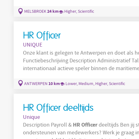
verantwoordelijk voor recruitment, selectie en on
talenten niet alleen starten, maar zich ook snel t
24 km
MELSBROEK
Higher, Scientific
Recruitment &
HR Officer
UNIQUE
Onze klant is gelegen te Antwerpen en doet als ho
Functiebeschrijving Description Administrati
internationaal actieve speler binnen de maritiem
administratieve professional die de personeelsafd
nauw samen met de directie en ben je een belangrijke
10 km
ANTWERPEN
Lower, Medium, Higher, Scientific
geen klassieke
HR Officer deeltijds
Unique
HR
Officer
Description Payroll &
deeltijds Ben jij sterk in payroll en haal je energie uit het
ondersteunen van medewerkers? Werk je graag in