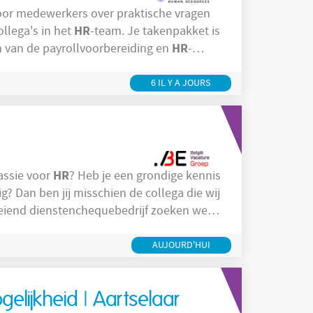
oor medewerkers over praktische vragen
HR
ollega's in het
-team. Je takenpakket is
HR
er andere: Ondersteunen van de payrollvoorbereiding en
-
 arbeidsongevallen en opleidingen.
6 IL Y A JOURS
HR
assie voor
? Heb je een grondige kennis
? Dan ben jij misschien de collega die wij
e maak je deel uit van het interne sociaal
nistratie. Daarnaast ben je het
AUJOURD'HUI
gelijkheid | Aartselaar