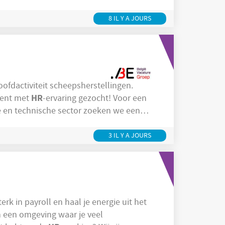
boarding. Je zorgt ervoor dat de juiste
huis voelen in onze organisatie.
8 IL Y A JOURS
ofdactiviteit scheepsherstellingen.
HR
ef Talent met
-ervaring gezocht! Voor een
e en technische sector zoeken we een
eling ondersteunt. In deze rol werk je
 schakel binnen de organisatie. Dit is
3 IL Y A JOURS
 een omgeving waar je veel