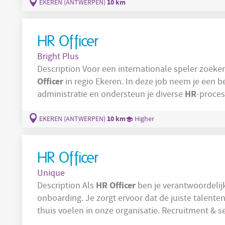
zoals afwezigheden, tijdsregistratie en sociale
10 km
EKEREN (ANTWERPEN)
HR Officer
Bright Plus
Description Voor een internationale spele
Officer
in regio Ekeren. In deze job neem je een b
HR
administratie en ondersteun je diverse
-proces
zoals afwezigheden, tijdsregistratie en sociale d
10 km
EKEREN (ANTWERPEN)
Higher
HR Officer
Unique
HR
Officer
Description Als
ben je verantwoordelijk
onboarding. Je zorgt ervoor dat de juiste talenten
thuis voelen in onze organisatie. Recruitment & selectie: Opstellen en publiceren van
vacatures via diverse rekruteringskanalen Actief opvolgen van kandidaten en voeren van