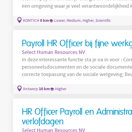
een omgeving waar je veel verantwoordelijkheid k
HR
HR
Officer
-werking? Wij zijn op zoek naar een
telt een 80-tal medewerkers en maakt deel
0 km
KONTICH
Lower, Medium, Higher, Scientific
Payroll HR Officer bij fijne we
Select Human Resources NV
In deze interessante functie sta je oa in voor : Correcte loonverwerking; Opmaak van de
personeelsdocumenten en de sociale documenten; Toezien op wettelijke regelgevi
correcte toepassing van de sociale wetgeving; Beantwoorden van sociaal - juridische
vragen;
10 km
Antwerp
Higher
HR Officer Payroll en Administr
verlofdagen
Select Human Resources NV