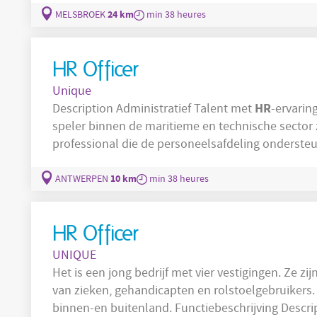
telefonische en face-t
24 km
MELSBROEK
min 38 heures
HR Officer
Unique
HR
Description Administratief Talent met
-ervaring gezocht! Voor
speler binnen de maritieme en technische sector
professional die de personeelsafdeling onderste
de directie en ben je een belangrijke schakel binnen de organisati
administratieve functie: je bewaakt processen, vo
10 km
ANTWERPEN
min 38 heures
puntjes op en zorgt
HR Officer
UNIQUE
Het is een jong bedrijf met vier vestigingen. Ze zi
van zieken, gehandicapten en rolstoelgebruikers. 
binnen-en buitenland. Fu