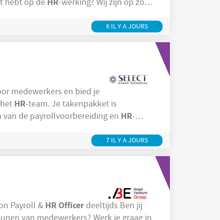
HR
ct hebt op de
-werking? Wij zijn op zoek
De organisatie telt een 80-tal medewerkers
6 IL Y A JOURS
oor medewerkers en bied je
HR
 het
-team. Je takenpakket is
HR
er andere: Ondersteunen van de payrollvoorbereiding en
-
7 IL Y A JOURS
HR
Officer
Productieomgeving. Functiebeschrijving Description Payroll &
deeltijds Ben jij
steunen van medewerkers? Werk je graag in