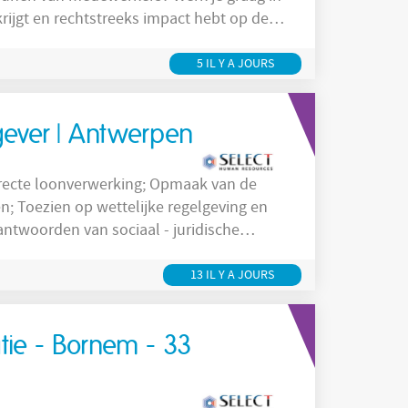
rijgt en rechtstreeks impact hebt op de
voor een bedrijf in Kontich. De organisatie
5 IL Y A JOURS
rkgever | Antwerpen
ng en
13 IL Y A JOURS
atie - Bornem - 33