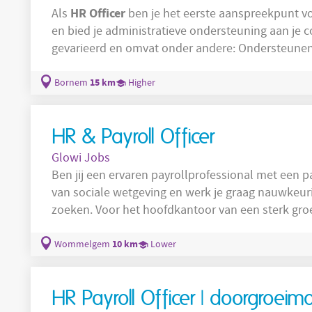
HR
Officer
Als
ben je het eerste aanspreekpunt v
en bied je administratieve ondersteuning aan je c
gevarieerd en omvat ond
administratie. Coördineren van een warm en professioneel onboardingstraject voor nieuwe
medewerkers. Opvolgen van afwezigheden,
15 km
Bornem
Higher
HR & Payroll Officer
Glowi Jobs
Ben jij een ervaren payrollprofessional met een p
van sociale wetgeving en werk je graag nauwkeurig
zoeken. Voor het hoofdkantoor van een sterk groeiend dienstenchequebedrijf zoeken we
HR
Officer
een gedreven
& Payroll
. In deze functi
secretariaat en zorg je voor een correcte loonadmi
10 km
Wommelgem
Lower
HR Payroll Officer | doorgroeimo