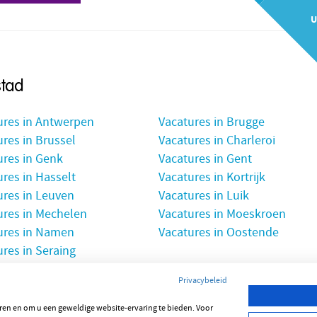
U
stad
ures in Antwerpen
Vacatures in Brugge
res in Brussel
Vacatures in Charleroi
ures in Genk
Vacatures in Gent
res in Hasselt
Vacatures in Kortrijk
ures in Leuven
Vacatures in Luik
ures in Mechelen
Vacatures in Moeskroen
ures in Namen
Vacatures in Oostende
res in Seraing
Privacybeleid
seren en om u een geweldige website-ervaring te bieden. Voor
E
NEDERLANDS
FRANÇAIS
ENGLISH