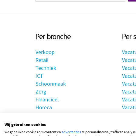
Per branche
Per 
Verkoop
Vacat
Retail
Vacatu
Techniek
Vacat
ICT
Vacatu
Schoonmaak
Vacat
Zorg
Vacat
Financieel
Vacat
Horeca
Vacatu
Wij gebruiken cookies
We gebruiken cookies om content en
advertenties
te personaliseren , traffic te analy
© 2026 JOBBSQUAR