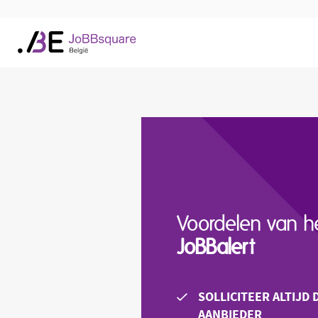
Voordelen van h
JoBBalert
SOLLICITEER ALTIJD 
AANBIEDER