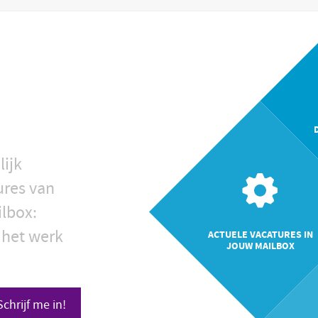
lijk
ures van
ilbox:
 het werk
ACTUELE VACATURES IN
JOUW MAILBOX
Schrijf me in!